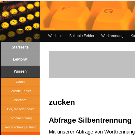
Wortliste
Beliebte Fehler
Worttrennung
Ku
Startseite
Lektorat
Wissen
Aktuell
Beliebte Fehler
zucken
Wortliste
Der, die oder das?
Abfrage Silbentrennung
Kommasetzung
Rechtschreibprüfung
Mit unserer Abfrage von Worttrennun