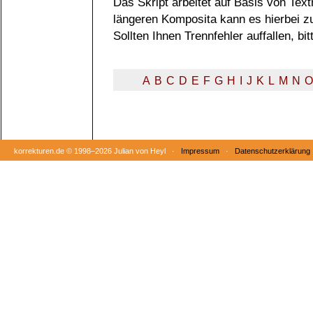
Das Skript arbeitet auf Basis von Tex
längeren Komposita kann es hierbei 
Sollten Ihnen Trennfehler auffallen, b
A
B
C
D
E
F
G
H
I
J
K
L
M
N
O
korrekturen.de ©
1998–2026 Julian von Heyl ·
Impressum
·
Datenschutzerklärung