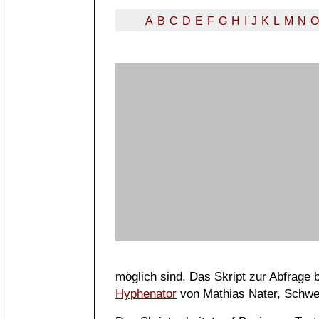
A
B
C
D
E
F
G
H
I
J
K
L
M
N
O
möglich sind. Das Skript zur Abfrage
Hyphenator
von Mathias Nater, Schwe