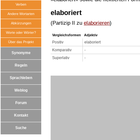
Verben
elaboriert
Andere Wortarten
(Partizip II zu
elaborieren
)
Abkürzungen
Worte oder Wörter?
Vergleichsformen
Adjektiv
Über das Projekt
Positiv
elaboriert
Komparativ
-
Synonyme
Superlativ
-
Regeln
Sprachleben
Weblog
Forum
Kontakt
Suche