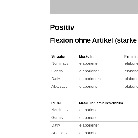
Positiv
Flexion ohne Artikel (starke
Singular
Maskulin
Feminin
Nominativ
elaborierter
elaborie
Genitiv
elaborierten
elaborie
Dativ
elaboriertem
elaborie
Akkusativ
elaborierten
elaborie
Plural
Maskulin/Feminin/Neutrum
Nominativ
elaborierte
Genitiv
elaborierter
Dativ
elaborierten
Akkusativ
elaborierte