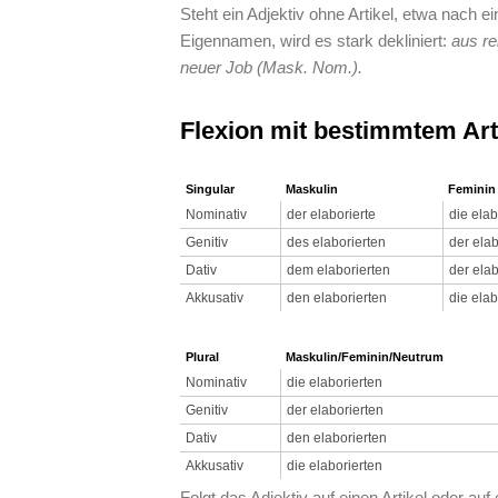
Steht ein Adjektiv ohne Artikel, etwa nach
Eigennamen, wird es stark dekliniert:
aus re
neuer Job (Mask. Nom.).
Flexion mit bestimmtem Art
Singular
Maskulin
Feminin
Nominativ
der elaborierte
die elab
Genitiv
des elaborierten
der elab
Dativ
dem elaborierten
der elab
Akkusativ
den elaborierten
die elab
Plural
Maskulin/Feminin/Neutrum
Nominativ
die elaborierten
Genitiv
der elaborierten
Dativ
den elaborierten
Akkusativ
die elaborierten
Folgt das Adjektiv auf einen Artikel oder auf