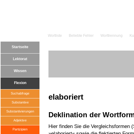
Wortliste
Beliebte Fehler
Worttrennung
Ku
Startseite
Lektorat
Wissen
Flexion
Suchabfrage
elaboriert
Substantive
Substantivierungen
Deklination der Wortfor
Adjektive
Hier finden Sie die Vergleichsformen 
Partizipien
»elaboriert« sowie die flektierten For