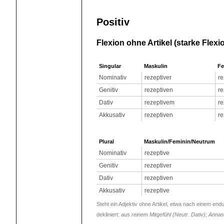
Positiv
Flexion ohne Artikel (starke Flexi
Singular
Maskulin
Fe
Nominativ
rezeptiver
re
Genitiv
rezeptiven
re
Dativ
rezeptivem
re
Akkusativ
rezeptiven
re
Plural
Maskulin/Feminin/Neutrum
Nominativ
rezeptive
Genitiv
rezeptiver
Dativ
rezeptiven
Akkusativ
rezeptive
Steht ein Adjektiv ohne Artikel, etwa nach einem en
dekliniert:
aus reinem Mitgefühl (Neutr. Dativ); Anna