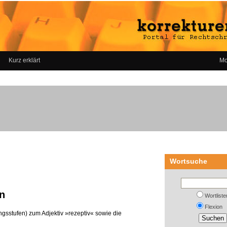
Kurz erklärt
Mo
Wortsuche
n
Wortliste
Flexion
ngsstufen) zum Adjektiv »rezeptiv« sowie die