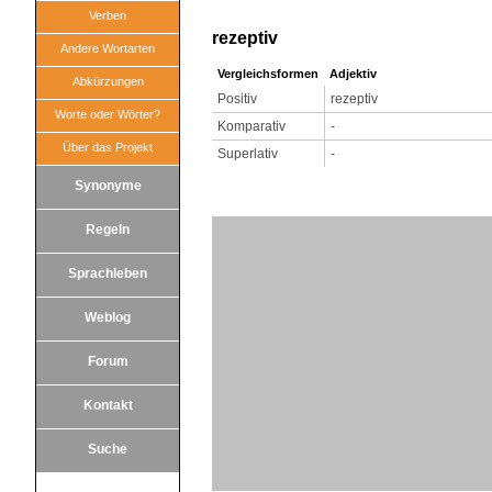
Verben
rezeptiv
Andere Wortarten
Vergleichsformen
Adjektiv
Abkürzungen
Positiv
rezeptiv
Worte oder Wörter?
Komparativ
-
Über das Projekt
Superlativ
-
Synonyme
Regeln
Sprachleben
Weblog
Forum
Kontakt
Suche