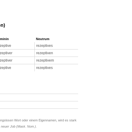
on)
minin
Neutrum
zeptive
rezeptives
zeptiver
rezeptiven
zeptiver
rezeptivem
zeptive
rezeptives
dungslosen Wort oder einem Eigennamen, wird es stark
s neuer Job (Mask. Nom.).