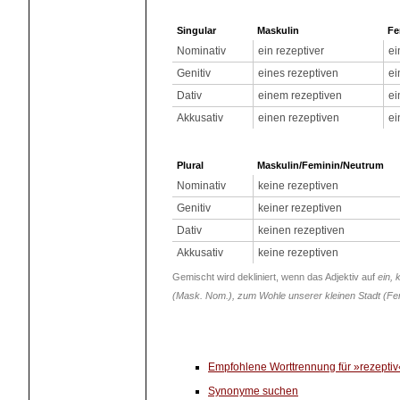
Singular
Maskulin
Fe
Nominativ
ein rezeptiver
ei
Genitiv
eines rezeptiven
ei
Dativ
einem rezeptiven
ei
Akkusativ
einen rezeptiven
ei
Plural
Maskulin/Feminin/Neutrum
Nominativ
keine rezeptiven
Genitiv
keiner rezeptiven
Dativ
keinen rezeptiven
Akkusativ
keine rezeptiven
Gemischt wird dekliniert, wenn das Adjektiv auf
ein, 
(Mask. Nom.), zum Wohle unserer kleinen Stadt (Fe
Empfohlene Worttrennung für »rezeptiv
Synonyme suchen