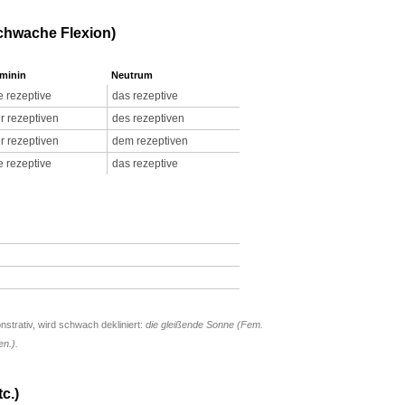
schwache Flexion)
minin
Neutrum
e rezeptive
das rezeptive
r rezeptiven
des rezeptiven
r rezeptiven
dem rezeptiven
e rezeptive
das rezeptive
onstrativ, wird schwach dekliniert:
die gleißende Sonne (Fem.
n.).
c.)