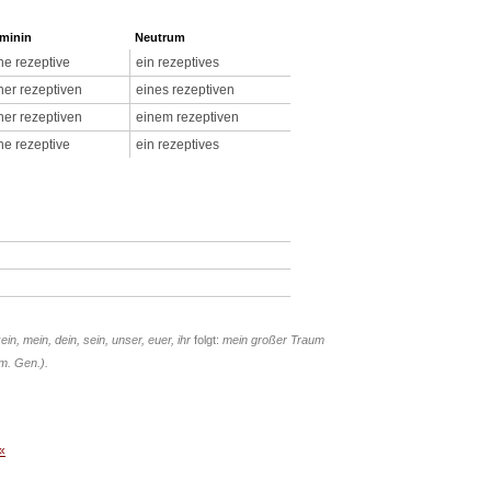
minin
Neutrum
ne rezeptive
ein rezeptives
ner rezeptiven
eines rezeptiven
ner rezeptiven
einem rezeptiven
ne rezeptive
ein rezeptives
kein, mein, dein, sein, unser, euer, ihr
folgt:
mein großer Traum
m. Gen.).
«