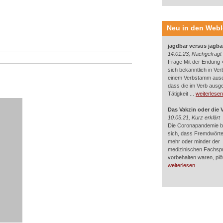
Neu in den Web
jagdbar versus jagba
14.01.23, Nachgefragt
Frage Mit der Endung »
sich bekanntlich in Ver
einem Verbstamm aus
dass die im Verb ausg
Tätigkeit ...
weiterlesen
Das Vakzin oder die 
10.05.21, Kurz erklärt
Die Coronapandemie br
sich, dass Fremdwörter
mehr oder minder der
medizinischen Fachsp
vorbehalten waren, plötz
weiterlesen