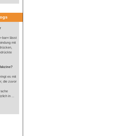
logs
r
-bar« lässt
bindung mit
drücken,
edrückte
Vakzine?
ingt es mit
, die zuvor
rache
lich in ...