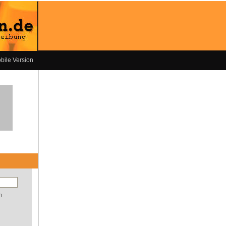
bile Version
n