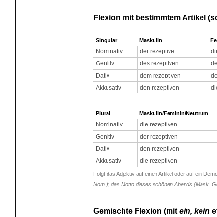
Flexion mit bestimmtem Artikel (
Singular
Maskulin
Fe
Nominativ
der rezeptive
di
Genitiv
des rezeptiven
de
Dativ
dem rezeptiven
de
Akkusativ
den rezeptiven
di
Plural
Maskulin/Feminin/Neutrum
Nominativ
die rezeptiven
Genitiv
der rezeptiven
Dativ
den rezeptiven
Akkusativ
die rezeptiven
Folgt das Adjektiv auf einen Artikel oder auf ein Dem
Nom.); das Motto dieses schönen Abends (Mask. Ge
Gemischte Flexion (mit
ein, kein
et