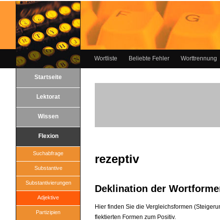
Wortliste
Beliebte Fehler
Worttrennung
Startseite
Lektorat
Wissen
Flexion
Suchabfrage
rezeptiv
Substantive
Substantivierungen
Deklination der Wortforme
Adjektive
Hier finden Sie die Vergleichsformen (Steigeru
Partizipien
flektierten Formen zum Positiv.