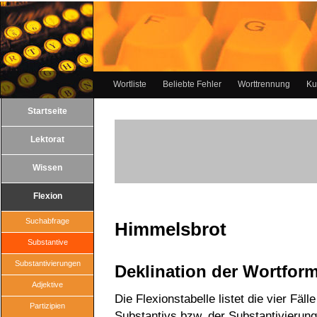
Wortliste
Beliebte Fehler
Worttrennung
Ku
Startseite
Lektorat
Wissen
Flexion
Suchabfrage
Himmelsbrot
Substantive
Substantivierungen
Deklination der Wortfor
Adjektive
Die Flexionstabelle listet die vier Fäll
Partizipien
Substantivs bzw. der Substantivierun