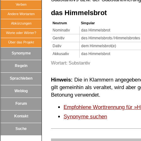
Verben
das Himmelsbrot
Andere Wortarten
Neutrum
Singular
Abkürzungen
Nominativ
das Himmelsbrot
Worte oder Wörter?
Genitiv
des Himmelsbrots / Himmelsbrotes
Über das Projekt
Dativ
dem Himmelsbrot(e)
Synonyme
Akkusativ
das Himmelsbrot
Wortart: Substantiv
Regeln
Sprachleben
Hinweis:
Die in Klammern angegebene
gilt gemeinhin als veraltet, wird aber
Weblog
Betonung verwendet.
Forum
Empfohlene Worttrennung für »
Synonyme suchen
Kontakt
Suche