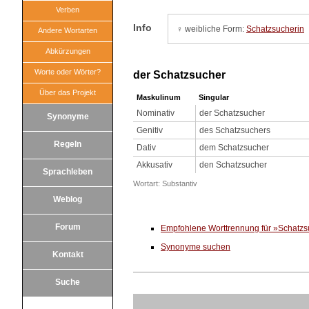
Verben
Info
♀ weibliche Form:
Schatzsucherin
Andere Wortarten
Abkürzungen
Worte oder Wörter?
der Schatzsucher
Über das Projekt
Maskulinum
Singular
Nominativ
der Schatzsucher
Synonyme
Genitiv
des Schatzsuchers
Regeln
Dativ
dem Schatzsucher
Akkusativ
den Schatzsucher
Sprachleben
Wortart: Substantiv
Weblog
Forum
Empfohlene Worttrennung für »Schatz
Synonyme suchen
Kontakt
Suche