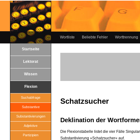
Wortliste
Beliebte Fehler
Worttrennung
Startseite
Lektorat
Wissen
Flexion
Suchabfrage
Schatzsucher
Substantive
Substantivierungen
Deklination der Wortforme
Adjektive
Die Flexionstabelle listet die vier Fälle Singul
Partizipien
Substantivierung »Schatzsucher« auf.