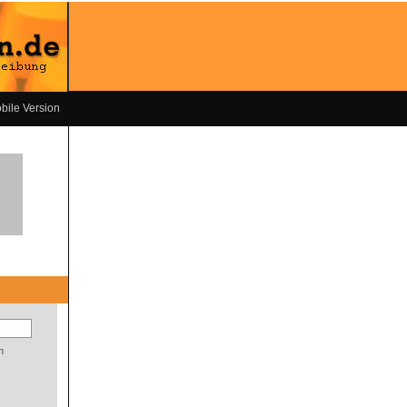
bile Version
n