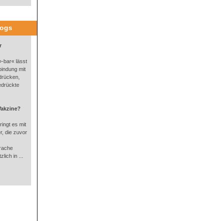
logs
r
-bar« lässt
bindung mit
drücken,
edrückte
Vakzine?
ingt es mit
, die zuvor
rache
lich in ...