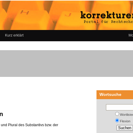
Kurz erklärt
Mo
Wortsuche
n
Wortliste
Flexion
ar und Plural des Substantivs bzw. der