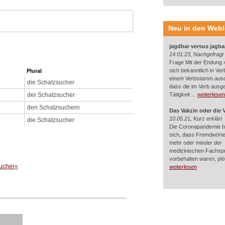
Neu in den Web
jagdbar versus jagba
14.01.23, Nachgefragt
Frage Mit der Endung »
sich bekanntlich in Ver
Plural
einem Verbstamm aus
die Schatzsucher
dass die im Verb ausg
der Schatzsucher
Tätigkeit ...
weiterlesen
den Schatzsuchern
Das Vakzin oder die 
10.05.21, Kurz erklärt
die Schatzsucher
Die Coronapandemie br
sich, dass Fremdwörter
mehr oder minder der
medizinischen Fachsp
vorbehalten waren, plötz
sucher«
weiterlesen