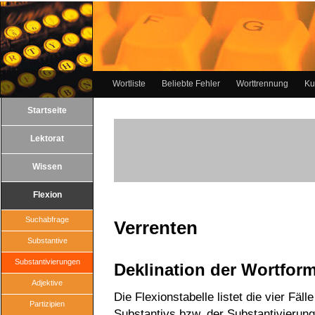
Wortliste
Beliebte Fehler
Worttrennung
Ku
Startseite
Lektorat
Wissen
Flexion
Suchabfrage
Verrenten
Substantive
Substantivierungen
Deklination der Wortfor
Adjektive
Die Flexionstabelle listet die vier Fäll
Partizipien
Substantivs bzw. der Substantivierung