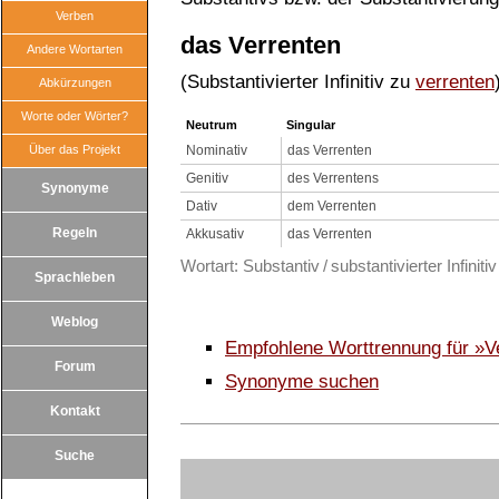
Verben
das Verrenten
Andere Wortarten
(Substantivierter Infinitiv zu
verrenten
Abkürzungen
Worte oder Wörter?
Neutrum
Singular
Über das Projekt
Nominativ
das Verrenten
Genitiv
des Verrentens
Synonyme
Dativ
dem Verrenten
Regeln
Akkusativ
das Verrenten
Wortart: Substantiv / substantivierter Infinitiv
Sprachleben
Weblog
Empfohlene Worttrennung für »V
Forum
Synonyme suchen
Kontakt
Suche