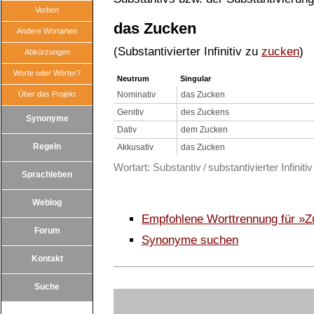
Verben
das Zucken
Andere Wortarten
(Substantivierter Infinitiv zu
zucken
)
Abkürzungen
Worte oder Wörter?
Neutrum
Singular
Über das Projekt
Nominativ
das Zucken
Genitiv
des Zuckens
Synonyme
Dativ
dem Zucken
Regeln
Akkusativ
das Zucken
Wortart: Substantiv / substantivierter Infinitiv
Sprachleben
Weblog
Empfohlene Worttrennung für »
Forum
Synonyme suchen
Kontakt
Suche