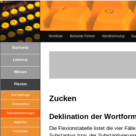
Wortliste
Beliebte Fehler
Worttrennung
Ku
Startseite
Lektorat
Wissen
Flexion
Suchabfrage
Zucken
Substantive
Substantivierungen
Deklination der Wortfor
Adjektive
Die Flexionstabelle listet die vier Fäll
Partizipien
Substantivs bzw. der Substantivierun