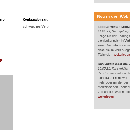
Neu in den Web
verb
Konjugationsart
n
schwaches Verb
jagdbar versus jagba
14.01.23, Nachgefragt
Frage Mit der Endung »
sich bekanntlich in Ver
einem Verbstamm aus
dass die im Verb ausg
Tätigkeit ...
weiterlesen
b)
Das Vakzin oder die 
10.05.21, Kurz erklärt
Die Coronapandemie br
sich, dass Fremdwörter
mehr oder minder der
medizinischen Fachsp
vorbehalten waren, plötz
weiterlesen