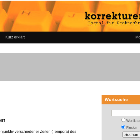
Kurz erklärt
Mo
Wortsuche
en
Wortliste
Flexion
Konjunktiv verschiedener Zeiten (Tempora) des