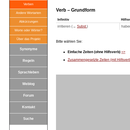
Verben
Verb – Grundform
Andere Wortarten
Infinitiv
Hilfs
Abkürzungen
irritieren (→
Subst.
)
habe
Worte oder Wörter?
Über das Projekt
Bitte wählen Sie:
Synonyme
Einfache Zeiten (ohne Hilfsverb)
=>
Zusammengesetzte Zeiten (mit Hilfsver
Regeln
Sprachleben
Weblog
Forum
Kontakt
Suche