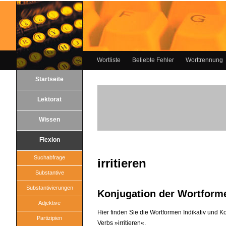
Wortliste
Beliebte Fehler
Worttrennung
Startseite
Lektorat
Wissen
Flexion
Suchabfrage
irritieren
Substantive
Substantivierungen
Konjugation der Wortform
Adjektive
Hier finden Sie die Wortformen Indikativ und 
Partizipien
Verbs »irritieren«.