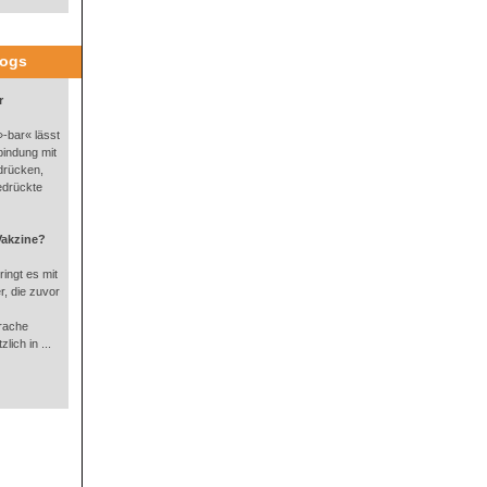
logs
r
-bar« lässt
bindung mit
drücken,
edrückte
Vakzine?
ingt es mit
, die zuvor
rache
lich in ...