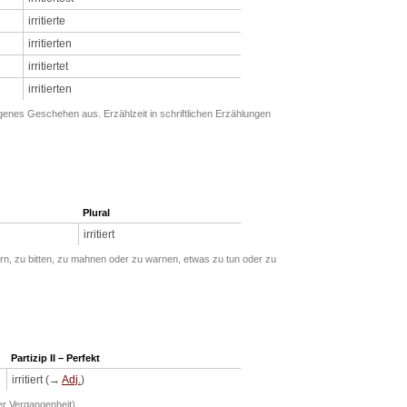
irritierte
irritierten
irritiertet
irritierten
genes Geschehen aus. Erzählzeit in schriftlichen Erzählungen
Plural
irritiert
rn, zu bitten, zu mahnen oder zu warnen, etwas zu tun oder zu
Partizip II – Perfekt
irritiert (→
Adj.
)
er Vergangenheit).