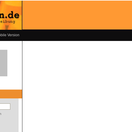
bile Version
n