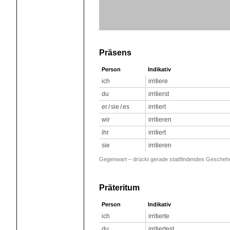
Präsens
Person
Indikativ
ich
irritiere
du
irritierst
er / sie / es
irritiert
wir
irritieren
ihr
irritiert
sie
irritieren
Gegenwart – drückt gerade stattfindendes Geschehen 
Präteritum
Person
Indikativ
ich
irritierte
du
irritiertest