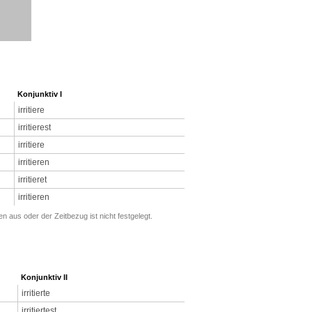
Konjunktiv I
irritiere
irritierest
irritiere
irritieren
irritieret
irritieren
aus oder der Zeitbezug ist nicht festgelegt.
Konjunktiv II
irritierte
irritiertest