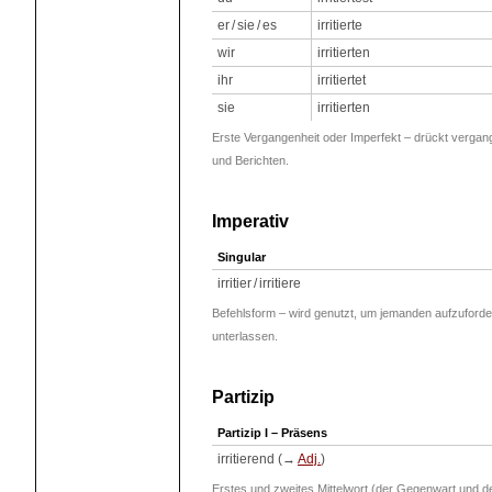
er / sie / es
irritierte
wir
irritierten
ihr
irritiertet
sie
irritierten
Erste Vergangenheit oder Imperfekt – drückt vergan
und Berichten.
Imperativ
Singular
irritier / irritiere
Befehlsform – wird genutzt, um jemanden aufzuforde
unterlassen.
Partizip
Partizip I – Präsens
irritierend (→
Adj.
)
Erstes und zweites Mittelwort (der Gegenwart und d