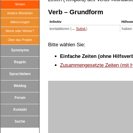
Verben
Verb – Grundform
Andere Wortarten
Infinitiv
Hilfsve
Abkürzungen
kontaktieren (→
Subst.
)
haben
Worte oder Wörter?
Über das Projekt
Bitte wählen Sie:
Synonyme
Einfache Zeiten (ohne Hilfsver
Regeln
Zusammengesetzte Zeiten (mit H
Sprachleben
Weblog
Forum
Kontakt
Suche