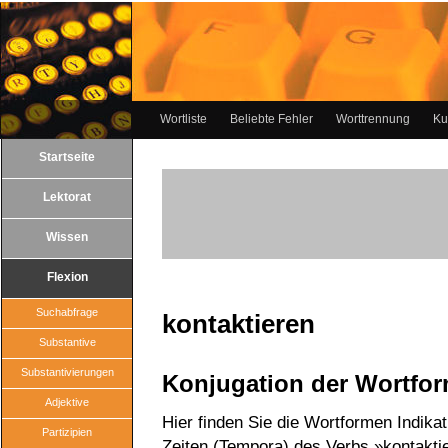
Wortliste
Beliebte Fehler
Worttrennung
Ku
Startseite
Lektorat
Wissen
Flexion
Suchabfrage
kontaktieren
Substantive
Substantivierungen
Konjugation der Wortfo
Adjektive
Hier finden Sie die Wortformen Indika
Partizipien
Zeiten (Tempora) des Verbs »kontakti