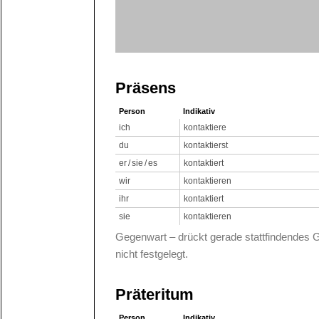
Präsens
Person
Indikativ
ich
kontaktiere
du
kontaktierst
er / sie / es
kontaktiert
wir
kontaktieren
ihr
kontaktiert
sie
kontaktieren
Gegenwart – drückt gerade stattfindendes 
nicht festgelegt.
Präteritum
Person
Indikativ