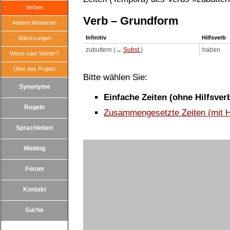
Verben
Verb – Grundform
Andere Wortarten
Infinitiv
Hilfsverb
Abkürzungen
zubuttern (→
Subst.
)
haben
Worte oder Wörter?
Über das Projekt
Bitte wählen Sie:
Synonyme
Einfache Zeiten (ohne Hilfsver
Regeln
Zusammengesetzte Zeiten (mit H
Sprachleben
Weblog
Forum
Kontakt
Suche