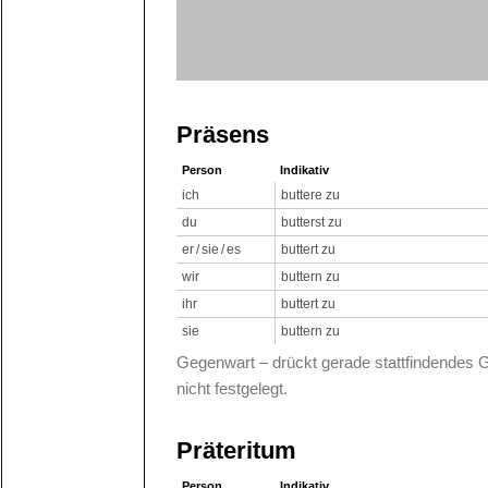
Präsens
Person
Indikativ
ich
buttere zu
du
butterst zu
er / sie / es
buttert zu
wir
buttern zu
ihr
buttert zu
sie
buttern zu
Gegenwart – drückt gerade stattfindendes 
nicht festgelegt.
Präteritum
Person
Indikativ