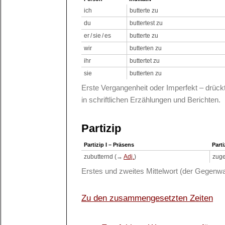
ich
butterte zu
du
buttertest zu
er / sie / es
butterte zu
wir
butterten zu
ihr
buttertet zu
sie
butterten zu
Erste Vergangenheit oder Imperfekt – drüc
in schriftlichen Erzählungen und Berichten.
Partizip
Partizip I – Präsens
Parti
zubutternd (→
Adj.
)
zuge
Erstes und zweites Mittelwort (der Gegenwa
Zu den zusammengesetzten Zeiten