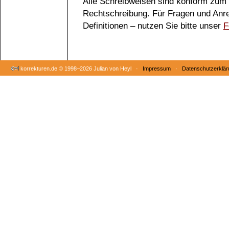
Alle Schreibweisen sind konform zum
Rechtschreibung. Für Fragen und Anr
Definitionen – nutzen Sie bitte unser
F
korrekturen.de ©
1998–2026 Julian von Heyl ·
Impressum
·
Datenschutzerklär