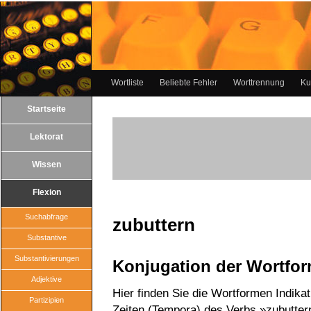
Wortliste
Beliebte Fehler
Worttrennung
Ku
Startseite
Lektorat
Wissen
Flexion
Suchabfrage
zubuttern
Substantive
Substantivierungen
Konjugation der Wortfo
Adjektive
Hier finden Sie die Wortformen Indika
Partizipien
Zeiten (Tempora) des Verbs »zubutter