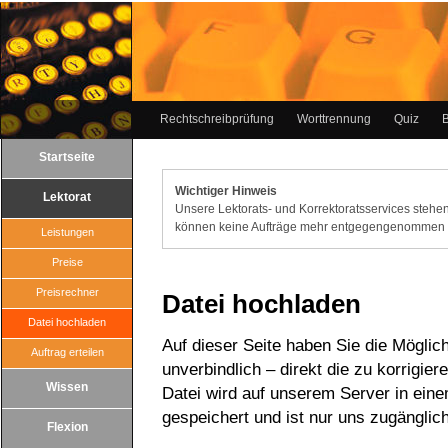
Rechtschreibprüfung
Worttrennung
Quiz
B
Startseite
Wichtiger Hinweis
Lektorat
Unsere Lektorats- und Korrektoratsservices stehen
können keine Aufträge mehr entgegengenommen
Leistungen
Preise
Preisrechner
Datei hochladen
Datei hochladen
Auf dieser Seite haben Sie die Möglic
Auftrag erteilen
unverbindlich – direkt die zu korrigie
Wissen
Datei wird auf unserem Server in ein
gespeichert und ist nur uns zugänglich
Flexion