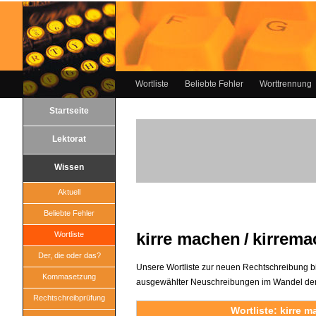
Wortliste
Beliebte Fehler
Worttrennung
Startseite
Lektorat
Wissen
Aktuell
Beliebte Fehler
kirre machen / kirrem
Wortliste
Der, die oder das?
Unsere Wortliste zur neuen Rechtschreibung b
Kommasetzung
ausgewählter Neuschreibungen im Wandel der
Rechtschreibprüfung
Wortliste: kirre 