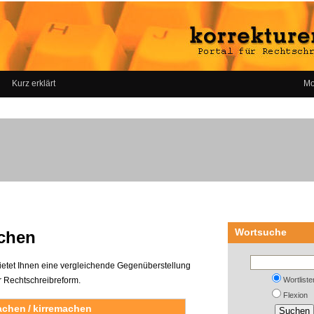
Kurz erklärt
Mo
Wortsuche
achen
ietet Ihnen eine vergleichende Gegenüberstellung
 Rechtschreibreform.
Wortliste
Flexion
machen / kirremachen