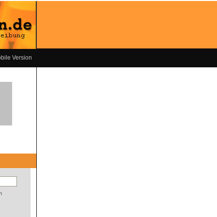
bile Version
n