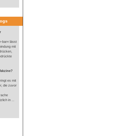
logs
r
-bar« lässt
bindung mit
drücken,
edrückte
Vakzine?
ingt es mit
, die zuvor
rache
lich in ...