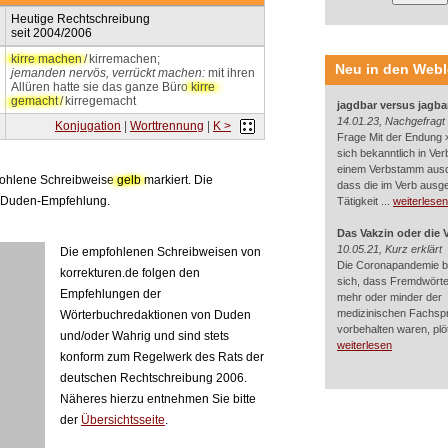
Heutige Rechtschreibung
seit 2004/2006
kirre machen
/ kirremachen;
Neu in den Web
jemanden nervös, verrückt machen:
mit ihren
Allüren hatte sie das ganze Büro
kirre
gemacht
/ kirregemacht
jagdbar versus jagba
14.01.23, Nachgefragt
Konjugation
|
Worttrennung
|
K >
Frage Mit der Endung »
sich bekanntlich in Ver
einem Verbstamm aus
pfohlene Schreibweise
gelb
markiert. Die
dass die im Verb ausg
r Duden-Empfehlung.
Tätigkeit ...
weiterlesen
Das Vakzin oder die 
10.05.21, Kurz erklärt
Die empfohlenen Schreibweisen von
Die Coronapandemie br
korrekturen.de folgen den
sich, dass Fremdwörter
Empfehlungen der
mehr oder minder der
medizinischen Fachsp
Wörterbuchredaktionen von Duden
vorbehalten waren, plötz
und/oder Wahrig und sind stets
weiterlesen
konform zum Regelwerk des Rats der
deutschen Rechtschreibung 2006.
Näheres hierzu entnehmen Sie bitte
der
Übersichtsseite
.