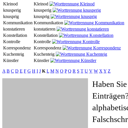
Kleinod
Kleinod
knusperig
knusperig
knusprig
knusprig
Kommunikation
Kommunikation
konstatieren
konstatieren
Konstellation
Konstellation
Kontrolle
Kontrolle
Korrespondenz
Korrespondenz
Kuchenteig
Kuchenteig
Künstler
Künstler
A
B
C
D
E
F
G
H
I
J
K
L
M
N
O
P
Q
R
S
T
U
V
W
X
Y
Z
Haben Sie
Einträgen?
alphabeti
Falschschr