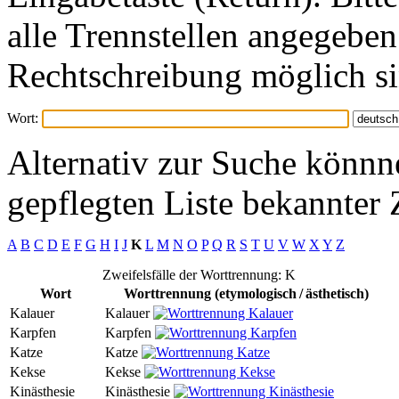
alle Trennstellen angegeben
Rechtschreibung möglich si
Wort:
Alternativ zur Suche könnne
gepflegten Liste bekannter 
A
B
C
D
E
F
G
H
I
J
K
L
M
N
O
P
Q
R
S
T
U
V
W
X
Y
Z
Zweifelsfälle der Worttrennung: K
Wort
Worttrennung (etymologisch / ästhetisch)
Kalauer
Kalauer
Karpfen
Karpfen
Katze
Katze
Kekse
Kekse
Kinästhesie
Kinästhesie