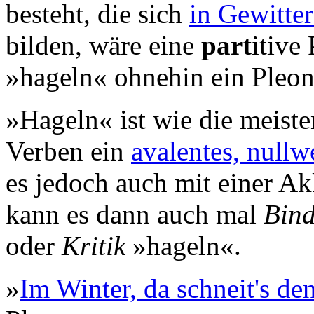
besteht, die sich
in Gewitte
bilden, wäre eine
part
itive
»hageln« ohnehin ein Pleo
»Hageln« ist wie die meist
Verben ein
avalentes, nullw
es jedoch auch mit einer A
kann es dann auch mal
Bin
oder
Kritik
»hageln«.
»
Im Winter, da schneit's de