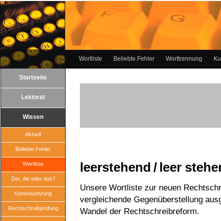
Wortliste
Beliebte Fehler
Worttrennung
Ku
Startseite
Lektorat
Wissen
Aktuell
Beliebte Fehler
leerstehend / leer steh
Wortliste
Der, die oder das?
Unsere Wortliste zur neuen Rechtschr
Kommasetzung
vergleichende Gegenüberstellung aus
Rechtschreibprüfung
Wandel der Rechtschreibreform.