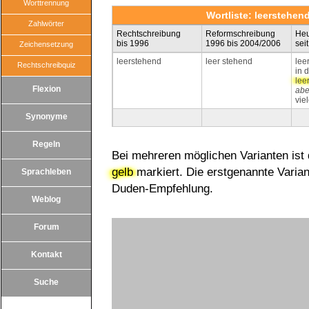
Worttrennung
Wortliste: leerstehend
Zahlwörter
Rechtschreibung
Reformschreibung
Heu
bis 1996
1996 bis 2004/2006
sei
Zeichensetzung
leerstehend
leer stehend
lee
Rechtschreibquiz
in 
lee
Flexion
abe
vie
Synonyme
Regeln
Bei mehreren möglichen Varianten ist
gelb
markiert. Die erstgenannte Varian
Sprachleben
Duden-Empfehlung.
Weblog
Forum
Kontakt
Suche