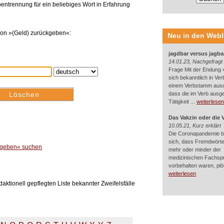
entrennung für ein beliebiges Wort in Erfahrung
von »(Geld) zurückgeben«:
Neu in den Web
jagdbar versus jagba
14.01.23, Nachgefragt
Frage Mit der Endung »
sich bekanntlich in Ver
einem Verbstamm aus
dass die im Verb ausg
Tätigkeit ...
weiterlesen
Das Vakzin oder die 
10.05.21, Kurz erklärt
Die Coronapandemie br
sich, dass Fremdwörter
ckgeben« suchen
mehr oder minder der
medizinischen Fachsp
vorbehalten waren, plötz
weiterlesen
aktionell gepflegten Liste bekannter Zweifelsfälle