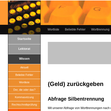
Wortliste
Beliebte Fehler
Worttrennung
Startseite
Lektorat
Wissen
Aktuell
Beliebte Fehler
(Geld) zurückgeben
Wortliste
Der, die oder das?
Kommasetzung
Abfrage Silbentrennung
Rechtschreibprüfung
Mit unserer Abfrage von Worttrennungen nach 