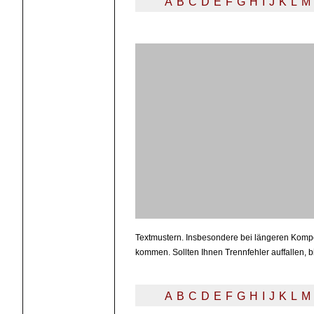
A
B
C
D
E
F
G
H
I
J
K
L
M
Textmustern. Insbesondere bei längeren Kompo
kommen. Sollten Ihnen Trennfehler auffallen, b
A
B
C
D
E
F
G
H
I
J
K
L
M