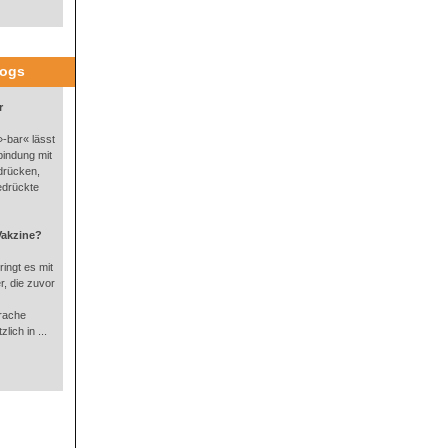
logs
r
-bar« lässt
bindung mit
drücken,
edrückte
Vakzine?
ingt es mit
, die zuvor
rache
lich in ...