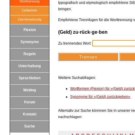
Worttrennung
typografisch und etymologisch empfohlene Silb
bringen.
Zahlwörter
Zeichensetzung
Empfohlene Trennfugen für die Worttrennung 
Flexion
(Geld) zu·rück·ge·ben
Synonyme
Zu trennendes Wort:
Regeln
Unterhaltung
Weitere Suchabfragen:
Sprachleben
Wortformen (Flexion) für »(Geld) zurü
Weblog
Synonyme für »(Geld) zurückgeben«
Forum
Alternativ zur Suche könnnen Sie in unserer red
Kontakt
nachschlagen:
Suche