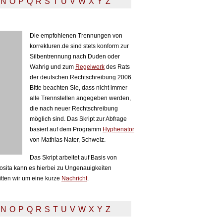
N
O
P
Q
R
S
T
U
V
W
X
Y
Z
Die empfohlenen Trennungen von
korrekturen.de sind stets konform zur
Silbentrennung nach Duden oder
Wahrig und zum
Regelwerk
des Rats
der deutschen Rechtschreibung 2006.
Bitte beachten Sie, dass nicht immer
alle Trennstellen angegeben werden,
die nach neuer Rechtschreibung
möglich sind. Das Skript zur Abfrage
basiert auf dem Programm
Hyphenator
von Mathias Nater, Schweiz.
Das Skript arbeitet auf Basis von
sita kann es hierbei zu Ungenauigkeiten
itten wir um eine kurze
Nachricht
.
N
O
P
Q
R
S
T
U
V
W
X
Y
Z