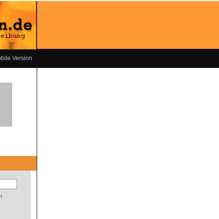
bile Version
n