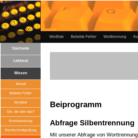
Wortliste
Beliebte Fehler
Worttrennung
Ku
Startseite
Lektorat
Wissen
Aktuell
Beliebte Fehler
Beiprogramm
Wortliste
Der, die oder das?
Abfrage Silbentrennung
Kommasetzung
Rechtschreibprüfung
Mit unserer Abfrage von Worttrennun