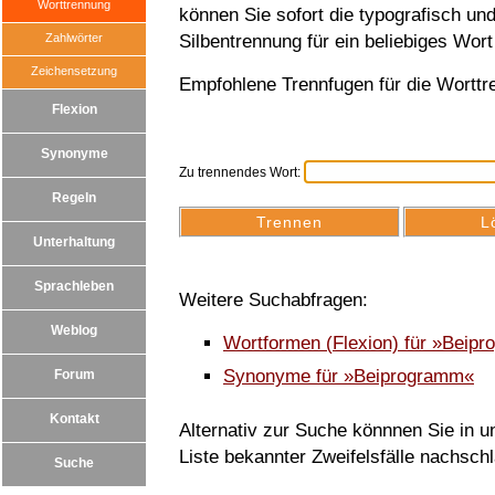
Worttrennung
können Sie sofort die typografisch u
Zahlwörter
Silbentrennung für ein beliebiges Wort
Zeichensetzung
Empfohlene Trennfugen für die Wortt
Flexion
Synonyme
Zu trennendes Wort:
Regeln
Unterhaltung
Sprachleben
Weitere Suchabfragen:
Weblog
Wortformen (Flexion) für »Beip
Synonyme für »Beiprogramm«
Forum
Kontakt
Alternativ zur Suche könnnen Sie in un
Liste bekannter Zweifelsfälle nachsch
Suche