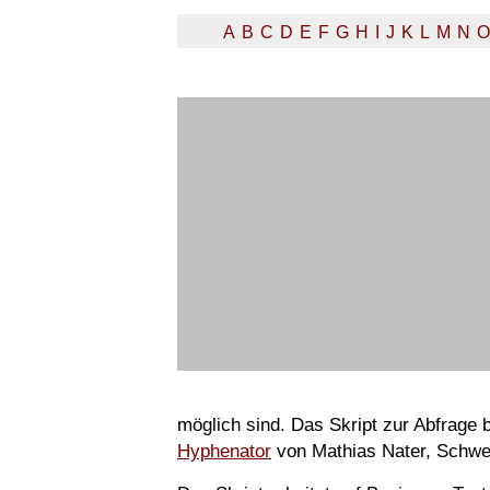
A
B
C
D
E
F
G
H
I
J
K
L
M
N
O
möglich sind. Das Skript zur Abfrage
Hyphenator
von Mathias Nater, Schwe