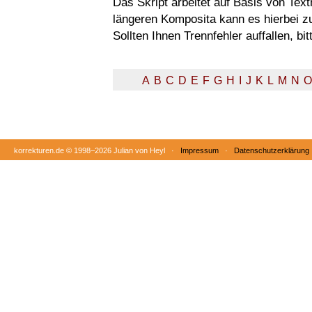
Das Skript arbeitet auf Basis von Tex
längeren Komposita kann es hierbei 
Sollten Ihnen Trennfehler auffallen, b
A
B
C
D
E
F
G
H
I
J
K
L
M
N
O
korrekturen.de ©
1998–2026 Julian von Heyl ·
Impressum
·
Datenschutzerklärung