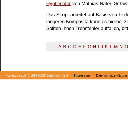
Hyphenator
von Mathias Nater, Schwe
Das Skript arbeitet auf Basis von Tex
längeren Komposita kann es hierbei 
Sollten Ihnen Trennfehler auffallen, b
A
B
C
D
E
F
G
H
I
J
K
L
M
N
O
korrekturen.de ©
1998–2026 Julian von Heyl ·
Impressum
·
Datenschutzerklärung