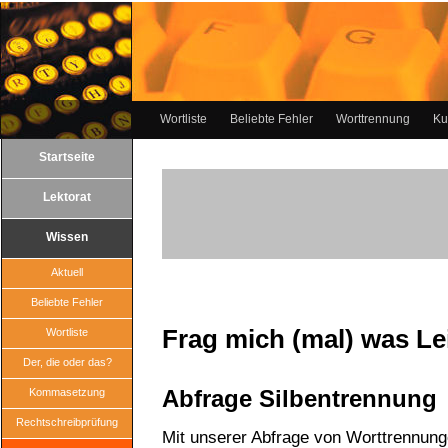
Wortliste
Beliebte Fehler
Worttrennung
Ku
Startseite
Lektorat
Wissen
Aktuell
Beliebte Fehler
Frag mich (mal) was Le
Wortliste
Der, die oder das?
Abfrage Silbentrennung
Kommasetzung
Rechtschreibprüfung
Mit unserer Abfrage von Worttrennun