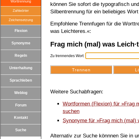
Worttrennung
können Sie sofort die typografisch u
Zahlwörter
Silbentrennung für ein beliebiges Wort
Zeichensetzung
Empfohlene Trennfugen für die Worttr
was Leichteres.«:
Flexion
Frag mich (mal) was Leich·t
Synonyme
Regeln
Zu trennendes Wort:
Unterhaltung
Sprachleben
Weitere Suchabfragen:
Weblog
Wortformen (Flexion) für »Frag 
Forum
suchen
Kontakt
Synonyme für »Frag mich (mal) 
Suche
Alternativ zur Suche könnnen Sie in un