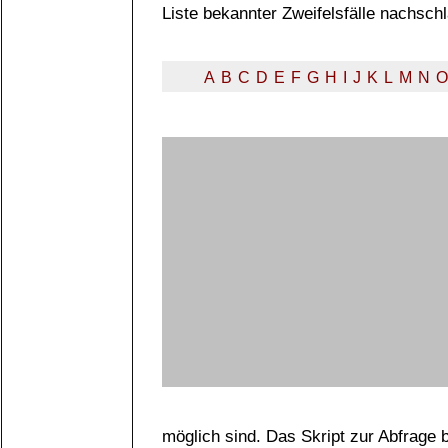
Liste bekannter Zweifelsfälle nachsch
A
B
C
D
E
F
G
H
I
J
K
L
M
N
O
möglich sind. Das Skript zur Abfrage