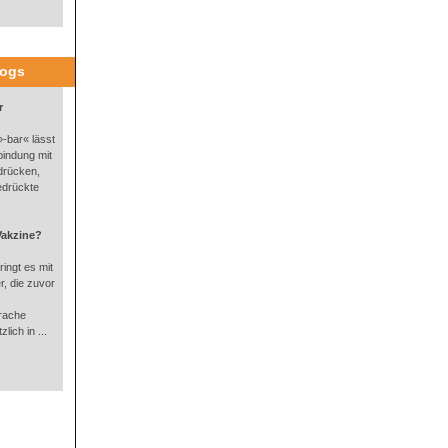
logs
r
-bar« lässt
bindung mit
drücken,
edrückte
Vakzine?
ingt es mit
, die zuvor
rache
lich in ...