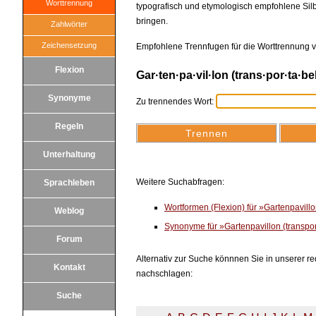
Worttrennung
typografisch und etymologisch empfohlene Silb
bringen.
Zahlwörter
Zeichensetzung
Empfohlene Trennfugen für die Worttrennung vo
Flexion
Gar·ten·pa·vil·lon (trans·por·ta·bel
Synonyme
Zu trennendes Wort:
Regeln
Unterhaltung
Weitere Suchabfragen:
Sprachleben
Wortformen (Flexion) für »Gartenpavill
Weblog
Synonyme für »Gartenpavillon (transpo
Forum
Alternativ zur Suche könnnen Sie in unserer red
Kontakt
nachschlagen:
Suche