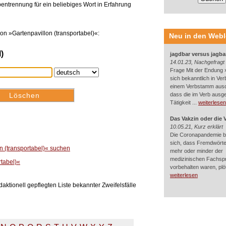
entrennung für ein beliebiges Wort in Erfahrung
n »Gartenpavillon (transportabel)«:
Neu in den Web
)
jagdbar versus jagba
14.01.23, Nachgefragt
Frage Mit der Endung »
sich bekanntlich in Ver
einem Verbstamm aus
dass die im Verb ausg
Tätigkeit ...
weiterlesen
Das Vakzin oder die 
10.05.21, Kurz erklärt
Die Coronapandemie br
sich, dass Fremdwörter
on (transportabel)« suchen
mehr oder minder der
medizinischen Fachsp
rtabel)«
vorbehalten waren, plötz
weiterlesen
aktionell gepflegten Liste bekannter Zweifelsfälle