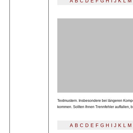
A
B
C
D
E
F
G
H
I
J
K
L
M
Textmustern. Insbesondere bei längeren Kompo
kommen. Sollten Ihnen Trennfehler auffallen, b
A
B
C
D
E
F
G
H
I
J
K
L
M