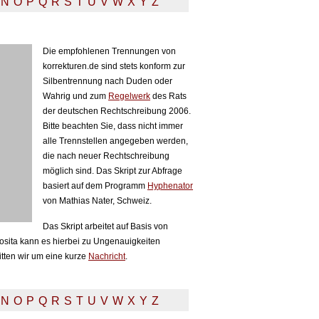
N
O
P
Q
R
S
T
U
V
W
X
Y
Z
Die empfohlenen Trennungen von
korrekturen.de sind stets konform zur
Silbentrennung nach Duden oder
Wahrig und zum
Regelwerk
des Rats
der deutschen Rechtschreibung 2006.
Bitte beachten Sie, dass nicht immer
alle Trennstellen angegeben werden,
die nach neuer Rechtschreibung
möglich sind. Das Skript zur Abfrage
basiert auf dem Programm
Hyphenator
von Mathias Nater, Schweiz.
Das Skript arbeitet auf Basis von
sita kann es hierbei zu Ungenauigkeiten
itten wir um eine kurze
Nachricht
.
N
O
P
Q
R
S
T
U
V
W
X
Y
Z