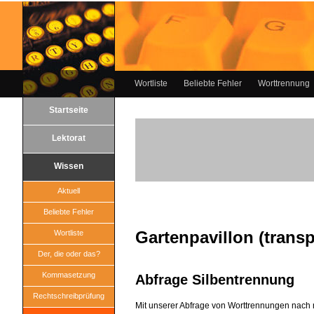
Wortliste
Beliebte Fehler
Worttrennung
Startseite
Lektorat
Wissen
Aktuell
Beliebte Fehler
Gartenpavillon (transp
Wortliste
Der, die oder das?
Kommasetzung
Abfrage Silbentrennung
Rechtschreibprüfung
Mit unserer Abfrage von Worttrennungen nach 