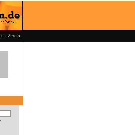
bile Version
n