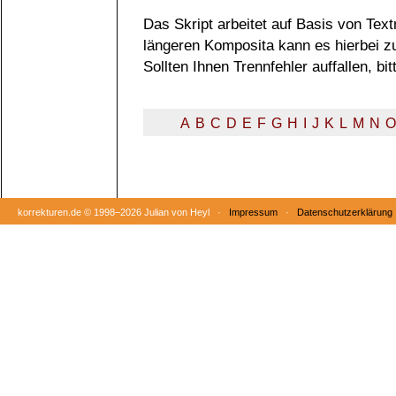
Das Skript arbeitet auf Basis von Tex
längeren Komposita kann es hierbei 
Sollten Ihnen Trennfehler auffallen, b
A
B
C
D
E
F
G
H
I
J
K
L
M
N
O
korrekturen.de ©
1998–2026 Julian von Heyl ·
Impressum
·
Datenschutzerklärung