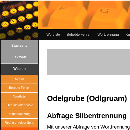
Wortliste
Beliebte Fehler
Worttrennung
Ku
Startseite
Lektorat
Wissen
Aktuell
Beliebte Fehler
Odelgrube (Odlgruam)
Wortliste
Der, die oder das?
Abfrage Silbentrennung
Kommasetzung
Rechtschreibprüfung
Mit unserer Abfrage von Worttrennun