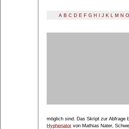
A
B
C
D
E
F
G
H
I
J
K
L
M
N
O
möglich sind. Das Skript zur Abfrage
Hyphenator
von Mathias Nater, Schwe