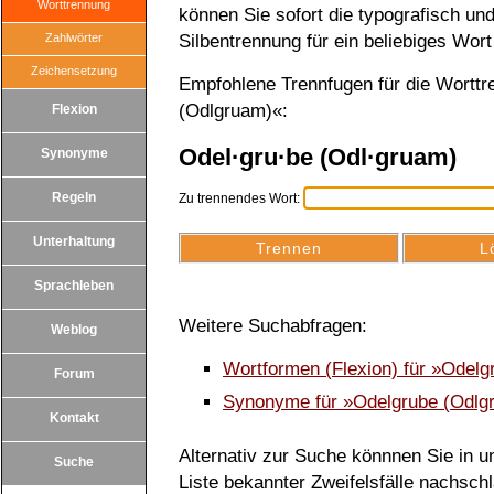
Worttrennung
können Sie sofort die typografisch u
Zahlwörter
Silbentrennung für ein beliebiges Wort
Zeichensetzung
Empfohlene Trennfugen für die Wortt
(Odlgruam)«:
Flexion
Odel·gru·be (Odl·gruam)
Synonyme
Regeln
Zu trennendes Wort:
Unterhaltung
Sprachleben
Weitere Suchabfragen:
Weblog
Wortformen (Flexion) für »Odel
Forum
Synonyme für »Odelgrube (Odlg
Kontakt
Alternativ zur Suche könnnen Sie in un
Suche
Liste bekannter Zweifelsfälle nachsch