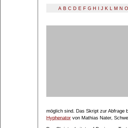
A
B
C
D
E
F
G
H
I
J
K
L
M
N
O
möglich sind. Das Skript zur Abfrage
Hyphenator
von Mathias Nater, Schwe