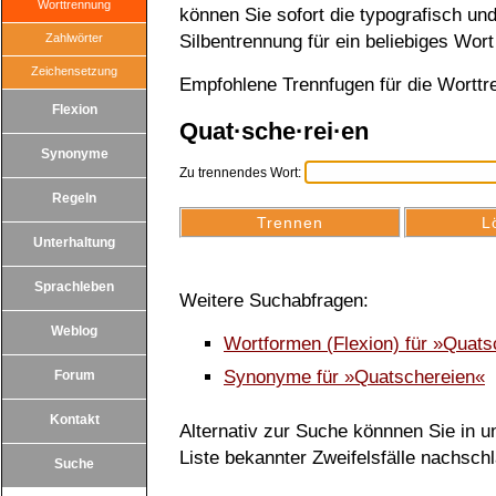
Worttrennung
können Sie sofort die typografisch u
Zahlwörter
Silbentrennung für ein beliebiges Wort
Zeichensetzung
Empfohlene Trennfugen für die Wortt
Flexion
Quat·sche·rei·en
Synonyme
Zu trennendes Wort:
Regeln
Unterhaltung
Sprachleben
Weitere Suchabfragen:
Weblog
Wortformen (Flexion) für »Quat
Synonyme für »Quatschereien«
Forum
Kontakt
Alternativ zur Suche könnnen Sie in un
Liste bekannter Zweifelsfälle nachsch
Suche