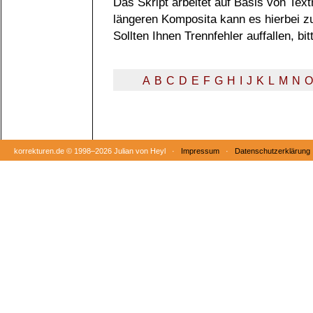
Das Skript arbeitet auf Basis von Tex
längeren Komposita kann es hierbei 
Sollten Ihnen Trennfehler auffallen, b
A
B
C
D
E
F
G
H
I
J
K
L
M
N
O
korrekturen.de ©
1998–2026 Julian von Heyl ·
Impressum
·
Datenschutzerklärung