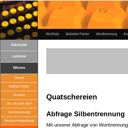
Wortliste
Beliebte Fehler
Worttrennung
Ku
Startseite
Lektorat
Wissen
Aktuell
Beliebte Fehler
Quatschereien
Wortliste
Der, die oder das?
Abfrage Silbentrennung
Kommasetzung
Rechtschreibprüfung
Mit unserer Abfrage von Worttrennun