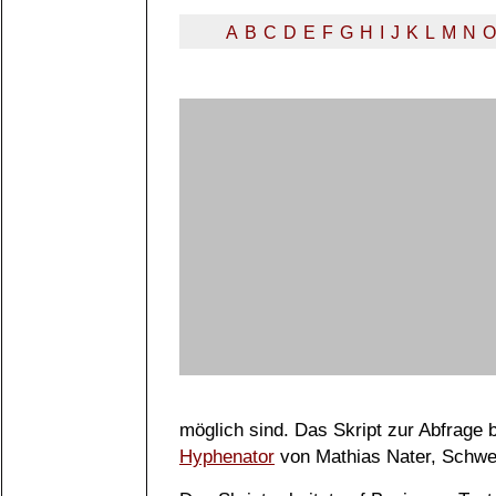
A
B
C
D
E
F
G
H
I
J
K
L
M
N
O
möglich sind. Das Skript zur Abfrage
Hyphenator
von Mathias Nater, Schwe