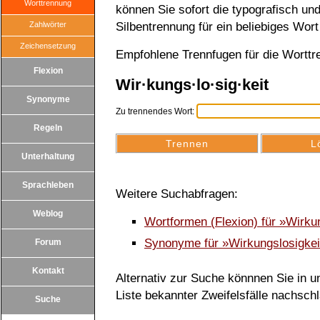
Worttrennung
können Sie sofort die typografisch u
Zahlwörter
Silbentrennung für ein beliebiges Wort
Zeichensetzung
Empfohlene Trennfugen für die Worttr
Flexion
Wir·kungs·lo·sig·keit
Synonyme
Zu trennendes Wort:
Regeln
Unterhaltung
Sprachleben
Weitere Suchabfragen:
Weblog
Wortformen (Flexion) für »Wirku
Synonyme für »Wirkungslosigkei
Forum
Kontakt
Alternativ zur Suche könnnen Sie in un
Liste bekannter Zweifelsfälle nachsch
Suche