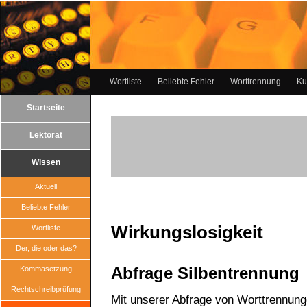
Wortliste
Beliebte Fehler
Worttrennung
Ku
Startseite
Lektorat
Wissen
Aktuell
Beliebte Fehler
Wirkungslosigkeit
Wortliste
Der, die oder das?
Abfrage Silbentrennung
Kommasetzung
Rechtschreibprüfung
Mit unserer Abfrage von Worttrennun