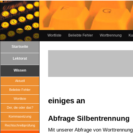
Wortliste
Beliebte Fehler
Worttrennung
Ku
Startseite
Lektorat
Wissen
Aktuell
Beliebte Fehler
einiges an
Wortliste
Der, die oder das?
Abfrage Silbentrennung
Kommasetzung
Rechtschreibprüfung
Mit unserer Abfrage von Worttrennun