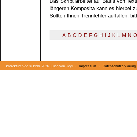
Das Skript arbeitet auf Basis von Tex
längeren Komposita kann es hierbei 
Sollten Ihnen Trennfehler auffallen, b
A
B
C
D
E
F
G
H
I
J
K
L
M
N
O
korrekturen.de ©
1998–2026 Julian von Heyl ·
Impressum
·
Datenschutzerklärung