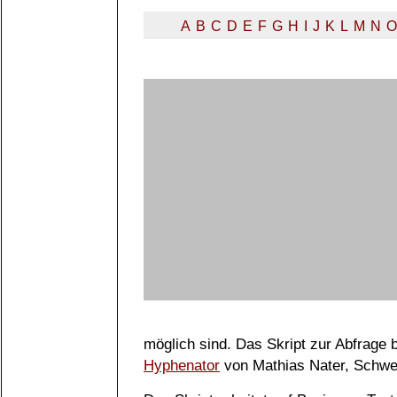
A
B
C
D
E
F
G
H
I
J
K
L
M
N
O
möglich sind. Das Skript zur Abfrage
Hyphenator
von Mathias Nater, Schwe