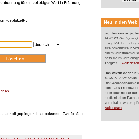
entrennung für ein beliebiges Wort in Erfahrung
on »geplätzelt«:
Neu in den Web
jagdbar versus jagba
14.01.23, Nachgefragt
Frage Mit der Endung »
sich bekanntlich in Ver
einem Verbstamm aus
dass die im Verb ausg
Tätigkeit ...
weiterlesen
Das Vakzin oder die 
10.05.21, Kurz erklärt
Die Coronapandemie br
sich, dass Fremdwörter
suchen
mehr oder minder der
medizinischen Fachsp
vorbehalten waren, plötz
weiterlesen
aktionell gepflegten Liste bekannter Zweifelsfälle