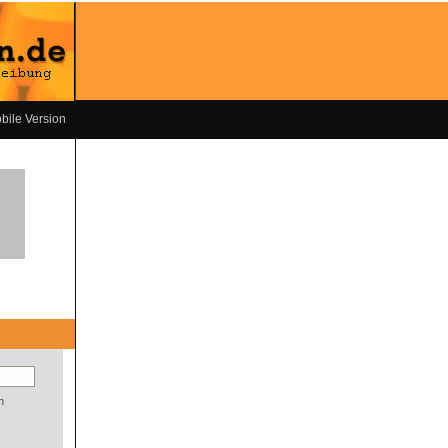
bile Version
n