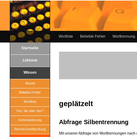
Wortliste
Beliebte Fehler
Worttrennung
Startseite
Lektorat
Wissen
Aktuell
Beliebte Fehler
geplätzelt
Wortliste
Der, die oder das?
Kommasetzung
Abfrage Silbentrennung
Rechtschreibprüfung
Mit unserer Abfrage von Worttrennungen nach 