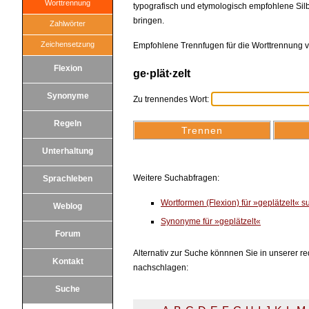
Worttrennung
typografisch und etymologisch empfohlene Silb
bringen.
Zahlwörter
Zeichensetzung
Empfohlene Trennfugen für die Worttrennung v
Flexion
ge·plät·zelt
Synonyme
Zu trennendes Wort:
Regeln
Unterhaltung
Weitere Suchabfragen:
Sprachleben
Wortformen (Flexion) für »geplätzelt« 
Weblog
Synonyme für »geplätzelt«
Forum
Alternativ zur Suche könnnen Sie in unserer red
Kontakt
nachschlagen:
Suche