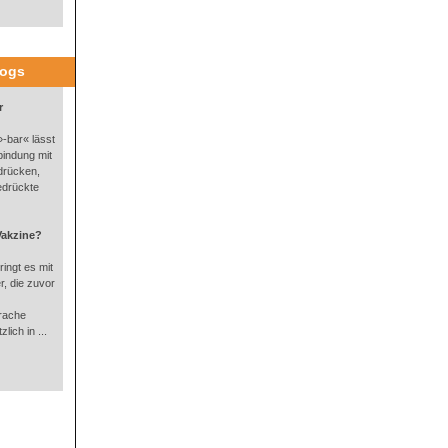
logs
r
-bar« lässt
bindung mit
drücken,
edrückte
Vakzine?
ingt es mit
, die zuvor
rache
lich in ...