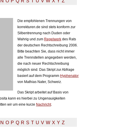
N
O
P
Q
R
S
T
U
V
W
X
Y
Z
Die empfohlenen Trennungen von
korrekturen.de sind stets konform zur
Silbentrennung nach Duden oder
Wahrig und zum
Regelwerk
des Rats
der deutschen Rechtschreibung 2006.
Bitte beachten Sie, dass nicht immer
alle Trennstellen angegeben werden,
die nach neuer Rechtschreibung
möglich sind. Das Skript zur Abfrage
basiert auf dem Programm
Hyphenator
von Mathias Nater, Schweiz.
Das Skript arbeitet auf Basis von
sita kann es hierbei zu Ungenauigkeiten
itten wir um eine kurze
Nachricht
.
N
O
P
Q
R
S
T
U
V
W
X
Y
Z