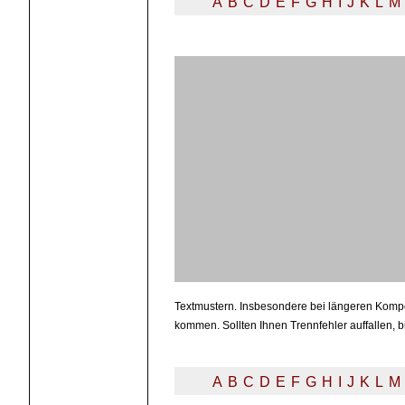
A
B
C
D
E
F
G
H
I
J
K
L
M
Textmustern. Insbesondere bei längeren Kompo
kommen. Sollten Ihnen Trennfehler auffallen, b
A
B
C
D
E
F
G
H
I
J
K
L
M