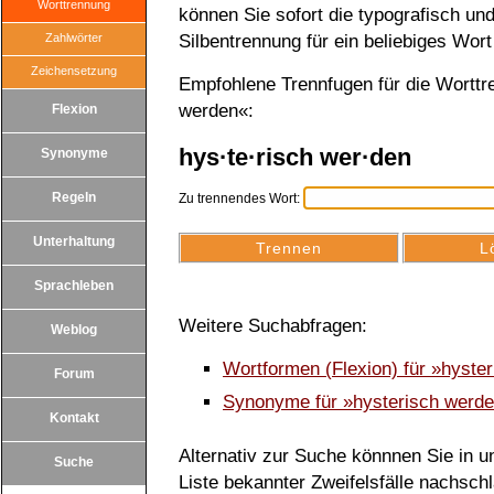
Worttrennung
können Sie sofort die typografisch u
Zahlwörter
Silbentrennung für ein beliebiges Wort
Zeichensetzung
Empfohlene Trennfugen für die Worttr
werden«:
Flexion
hys·te·risch wer·den
Synonyme
Regeln
Zu trennendes Wort:
Unterhaltung
Sprachleben
Weitere Suchabfragen:
Weblog
Wortformen (Flexion) für »hyste
Forum
Synonyme für »hysterisch werd
Kontakt
Alternativ zur Suche könnnen Sie in un
Suche
Liste bekannter Zweifelsfälle nachsch