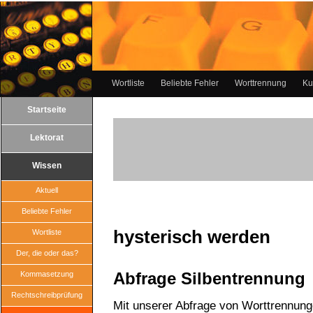
Wortliste
Beliebte Fehler
Worttrennung
Ku
Startseite
Lektorat
Wissen
Aktuell
Beliebte Fehler
hysterisch werden
Wortliste
Der, die oder das?
Abfrage Silbentrennung
Kommasetzung
Rechtschreibprüfung
Mit unserer Abfrage von Worttrennun