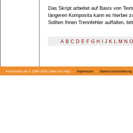
Das Skript arbeitet auf Basis von Tex
längeren Komposita kann es hierbei 
Sollten Ihnen Trennfehler auffallen, b
A
B
C
D
E
F
G
H
I
J
K
L
M
N
O
korrekturen.de ©
1998–2026 Julian von Heyl ·
Impressum
·
Datenschutzerklärung