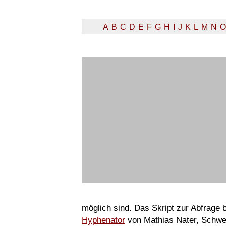
A
B
C
D
E
F
G
H
I
J
K
L
M
N
O
möglich sind. Das Skript zur Abfrage
Hyphenator
von Mathias Nater, Schwe