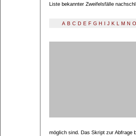
Liste bekannter Zweifelsfälle nachsch
A
B
C
D
E
F
G
H
I
J
K
L
M
N
O
möglich sind. Das Skript zur Abfrage