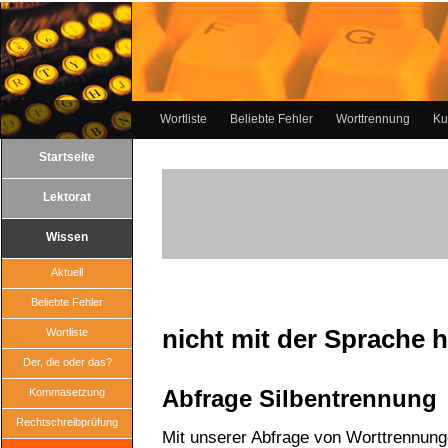
Wortliste
Beliebte Fehler
Worttrennung
Ku
Startseite
Lektorat
Wissen
Aktuell
Beliebte Fehler
nicht mit der Sprache 
Wortliste
Der, die oder das?
Abfrage Silbentrennung
Kommasetzung
Rechtschreibprüfung
Mit unserer Abfrage von Worttrennun