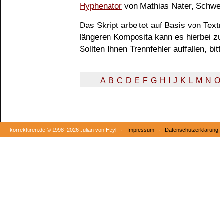
Hyphenator
von Mathias Nater, Schwe
Das Skript arbeitet auf Basis von Tex
längeren Komposita kann es hierbei 
Sollten Ihnen Trennfehler auffallen, b
A
B
C
D
E
F
G
H
I
J
K
L
M
N
O
korrekturen.de ©
1998–2026 Julian von Heyl ·
Impressum
·
Datenschutzerklärung