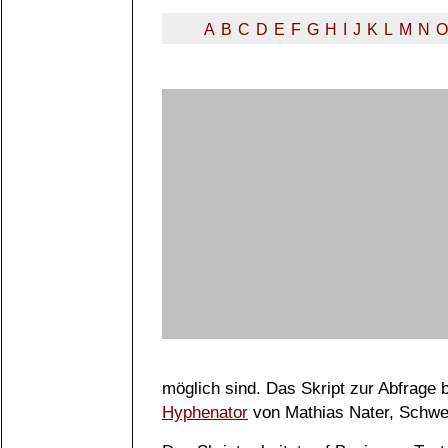
A
B
C
D
E
F
G
H
I
J
K
L
M
N
O
möglich sind. Das Skript zur Abfrage
Hyphenator
von Mathias Nater, Schwe