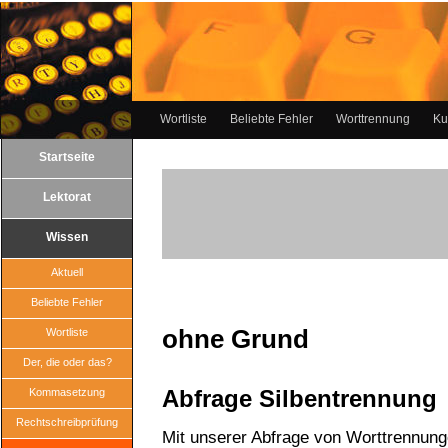
Wortliste
Beliebte Fehler
Worttrennung
Ku
Startseite
Lektorat
Wissen
Aktuell
Beliebte Fehler
ohne Grund
Wortliste
Der, die oder das?
Abfrage Silbentrennung
Kommasetzung
Rechtschreibprüfung
Mit unserer Abfrage von Worttrennun