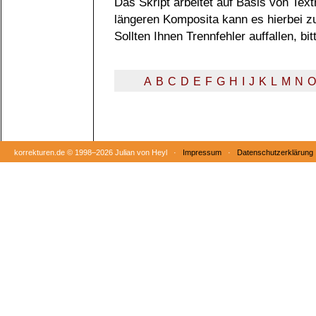
Das Skript arbeitet auf Basis von Tex
längeren Komposita kann es hierbei 
Sollten Ihnen Trennfehler auffallen, b
A
B
C
D
E
F
G
H
I
J
K
L
M
N
O
korrekturen.de ©
1998–2026 Julian von Heyl ·
Impressum
·
Datenschutzerklärung