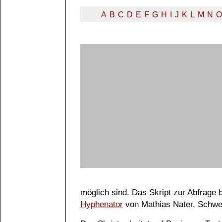
A
B
C
D
E
F
G
H
I
J
K
L
M
N
O
möglich sind. Das Skript zur Abfrage
Hyphenator
von Mathias Nater, Schwe