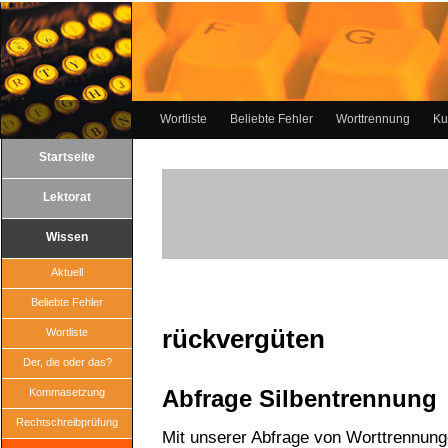
Wortliste
Beliebte Fehler
Worttrennung
Ku
Startseite
Lektorat
Wissen
Aktuell
Beliebte Fehler
rückvergüten
Wortliste
Der, die oder das?
Abfrage Silbentrennung
Kommasetzung
Rechtschreibprüfung
Mit unserer Abfrage von Worttrennun