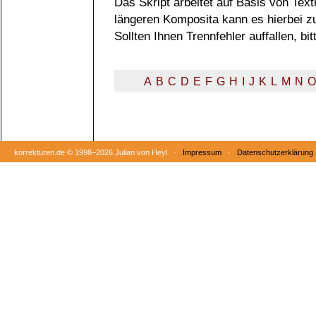
Das Skript arbeitet auf Basis von Tex
längeren Komposita kann es hierbei 
Sollten Ihnen Trennfehler auffallen, b
A
B
C
D
E
F
G
H
I
J
K
L
M
N
O
korrekturen.de ©
1998–2026 Julian von Heyl ·
Impressum
·
Datenschutzerklärung