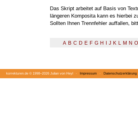
Das Skript arbeitet auf Basis von Tex
längeren Komposita kann es hierbei 
Sollten Ihnen Trennfehler auffallen, b
A
B
C
D
E
F
G
H
I
J
K
L
M
N
O
korrekturen.de ©
1998–2026 Julian von Heyl ·
Impressum
·
Datenschutzerklärung