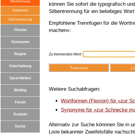
Worttrennung
können Sie sofort die typografisch u
Zahlwörter
Silbentrennung für ein beliebiges Wort
Zeichensetzung
Empfohlene Trennfugen für die Wortt
machen«:
Flexion
Synonyme
Regeln
Zu trennendes Wort:
Unterhaltung
Sprachleben
Weitere Suchabfragen:
Weblog
Wortformen (Flexion) für »zur 
Forum
Synonyme für »zur Schnecke m
Kontakt
Alternativ zur Suche könnnen Sie in un
Suche
Liste bekannter Zweifelsfälle nachsch