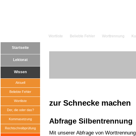
Wortliste
Beliebte Fehler
Worttrennung
Ku
Startseite
Lektorat
Wissen
Aktuell
Beliebte Fehler
zur Schnecke machen
Wortliste
Der, die oder das?
Abfrage Silbentrennung
Kommasetzung
Rechtschreibprüfung
Mit unserer Abfrage von Worttrennun