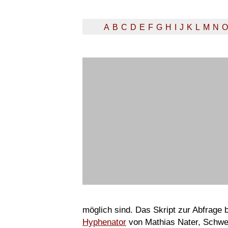
A
B
C
D
E
F
G
H
I
J
K
L
M
N
O
möglich sind. Das Skript zur Abfrage
Hyphenator
von Mathias Nater, Schwe