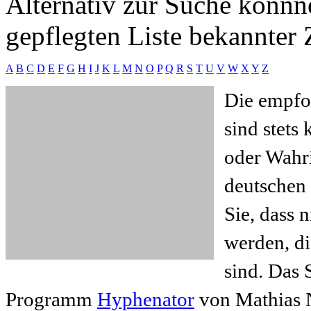
Alternativ zur Suche könnne
gepflegten Liste bekannter 
A
B
C
D
E
F
G
H
I
J
K
L
M
N
O
P
Q
R
S
T
U
V
W
X
Y
Z
Die empfo
sind stets
oder Wahr
deutschen 
Sie, dass 
werden, d
sind. Das 
Programm
Hyphenator
von Mathias N