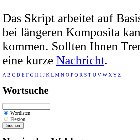
Das Skript arbeitet auf Bas
bei längeren Komposita kan
kommen. Sollten Ihnen Trenn
eine kurze
Nachricht
.
A
B
C
D
E
F
G
H
I
J
K
L
M
N
O
P
Q
R
S
T
U
V
W
X
Y
Z
Wortsuche
Wortlisten
Flexion