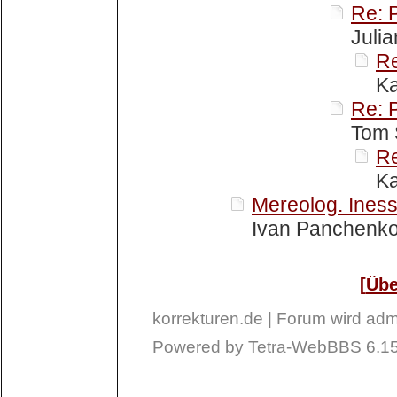
Re:
Julia
R
Ka
Re:
Tom 
R
Ka
Mereolog. Iness
Ivan Panchenko 
Übe
korrekturen.de | Forum wird admi
Powered by Tetra-WebBBS 6.15