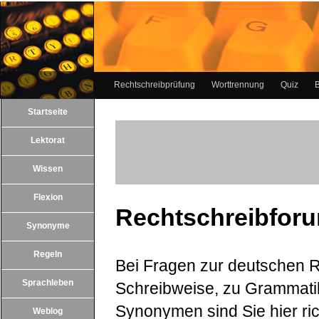
Rechtschreibprüfung
Worttrennung
Quiz
B
Startseite
Lektorat
Wissen
Flexion
Rechtschreibfor
Synonyme
Regeln
Bei Fragen zur deutschen R
Sprachleben
Schreibweise, zu Grammat
Synonymen sind Sie hier ric
Weblog