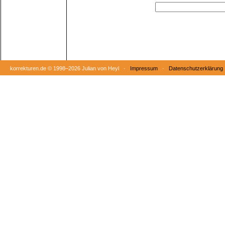
korrekturen.de ©
1998–2026 Julian von Heyl ·
Impressum
·
Datenschutzerklärung