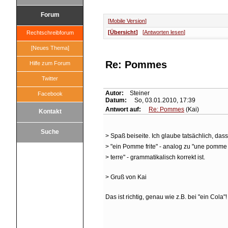
Forum
Mobile Version
Übersicht
Antworten lesen
Rechtschreibforum
[Neues Thema]
Re: Pommes
Hilfe zum Forum
Twitter
Autor:
Steiner
Facebook
Datum:
So, 03.01.2010, 17:39
Antwort auf:
Re: Pommes
(Kai)
Kontakt
Suche
> Spaß beiseite. Ich glaube tatsächlich, dass
> "ein Pomme frite" - analog zu "une pomme
> terre" - grammatikalisch korrekt ist.
> Gruß von Kai
Das ist richtig, genau wie z.B. bei "ein Cola"!