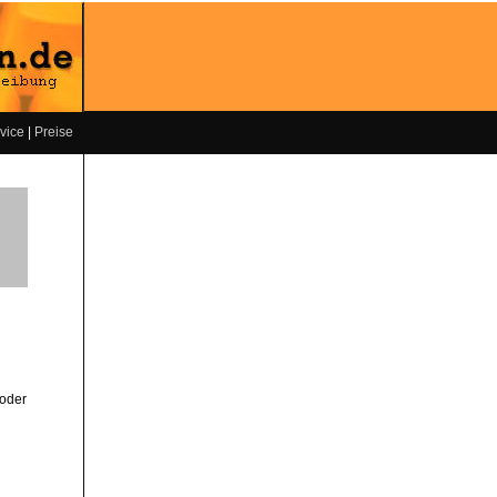
vice
|
Preise
 oder