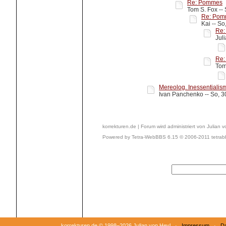
Re: Pommes
Tom S. Fox -- 
Re: Pom
Kai -- So
Re:
Jul
Re:
Tom
Mereolog. Inessentialism
Ivan Panchenko -- So, 3
korrekturen.de | Forum wird administriert von Julian 
Powered by Tetra-WebBBS 6.15 © 2006-2011 tetrab
korrekturen.de ©
1998–2026 Julian von Heyl ·
Impressum
·
Da