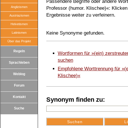
Passendere Begriffe oder andere Wörte
Anglizismen
Professor (humor. Klischee)«: Klicken 
Ergebnisse weiter zu verfeinern.
Austriazismen
Helvetismen
Keine Synonyme gefunden.
Latinismen
Über das Projekt
Regeln
Wortformen für »(ein) zerstreute
suchen
Sprachleben
Empfohlene Worttrennung für »(e
Weblog
Klischee)«
Forum
Kontakt
Synonym finden zu:
Suche