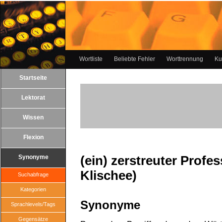
Wortliste
Beliebte Fehler
Worttrennung
Ku
Startseite
Lektorat
Wissen
Flexion
(ein) zerstreuter Profe
Synonyme
Klischee)
Suchabfrage
Kategorien
Synonyme
Sprachlevels/Tags
Gegensätze