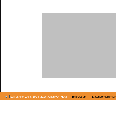
korrekturen.de ©
1998–2026 Julian von Heyl ·
Impressum
·
Datenschutzerklär