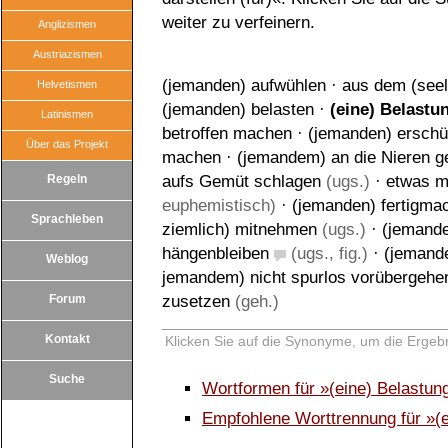
weiter zu verfeinern.
Anglizismen
Austriazismen
(jemanden) aufwühlen
·
aus dem (seel
Helvetismen
(jemanden) belasten
·
(eine) Belastun
Latinismen
betroffen machen
·
(jemanden) erschü
Über das Projekt
machen
·
(jemandem) an die Nieren g
Regeln
aufs Gemüt schlagen
(ugs.)
·
etwas m
euphemistisch)
·
(jemanden) fertigma
Sprachleben
ziemlich) mitnehmen
(ugs.)
·
(jemande
hängenbleiben
(ugs., fig.)
·
(jemande
Weblog
jemandem) nicht spurlos vorübergehe
Forum
zusetzen
(geh.)
Kontakt
Klicken Sie auf die Synonyme, um die Ergebn
Suche
Wortformen für »(eine) Belastung
Empfohlene Worttrennung für »(ei