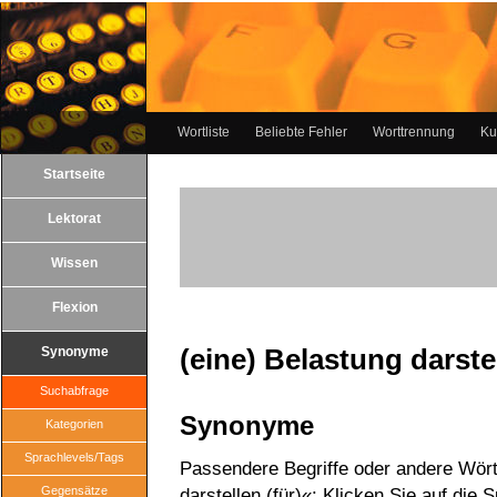
Wortliste
Beliebte Fehler
Worttrennung
Ku
Startseite
Lektorat
Wissen
Flexion
(eine) Belastung darstel
Synonyme
Suchabfrage
Synonyme
Kategorien
Sprachlevels/Tags
Passendere Begriffe oder andere Wörte
Gegensätze
darstellen (für)«: Klicken Sie auf die 