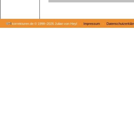
korrekturen.de ©
1998–2026 Julian von Heyl ·
Impressum
·
Datenschutzerklär