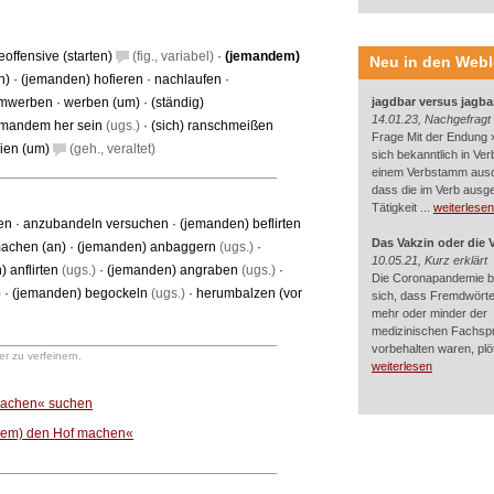
offensive (starten)
(fig., variabel)
·
(jemandem)
Neu in den Web
n)
·
(jemanden) hofieren
·
nachlaufen
·
mwerben
·
werben (um)
·
(ständig)
jagdbar versus jagba
14.01.23, Nachgefragt
jemandem her sein
(ugs.)
·
(sich) ranschmeißen
Frage Mit der Endung »
eien (um)
(geh., veraltet)
sich bekanntlich in Ver
einem Verbstamm aus
dass die im Verb ausg
Tätigkeit ...
weiterlesen
en
·
anzubandeln versuchen
·
(jemanden) beflirten
Das Vakzin oder die 
machen (an)
·
(jemanden) anbaggern
(ugs.)
·
10.05.21, Kurz erklärt
 anflirten
(ugs.)
·
(jemanden) angraben
(ugs.)
·
Die Coronapandemie br
)
·
(jemanden) begockeln
(ugs.)
·
herumbalzen (vor
sich, dass Fremdwörter
mehr oder minder der
medizinischen Fachsp
vorbehalten waren, plötz
r zu verfeinern.
weiterlesen
machen« suchen
dem) den Hof machen«