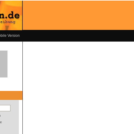
bile Version
n
e