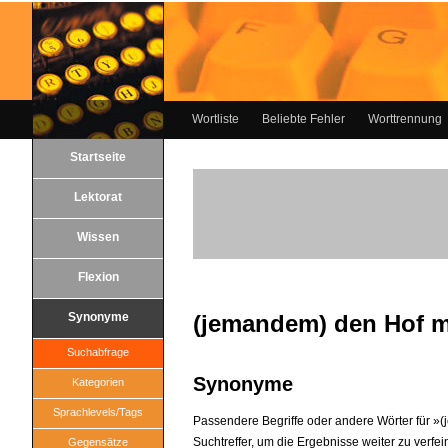
Wortliste
Beliebte Fehler
Worttrennung
Startseite
Lektorat
Wissen
Flexion
Synonyme
(jemandem) den Hof 
Suchabfrage
Synonyme
Kategorien
Sprachlevels/Tags
Passendere Begriffe oder andere Wörter für »
Suchtreffer, um die Ergebnisse weiter zu verfei
Gegensätze