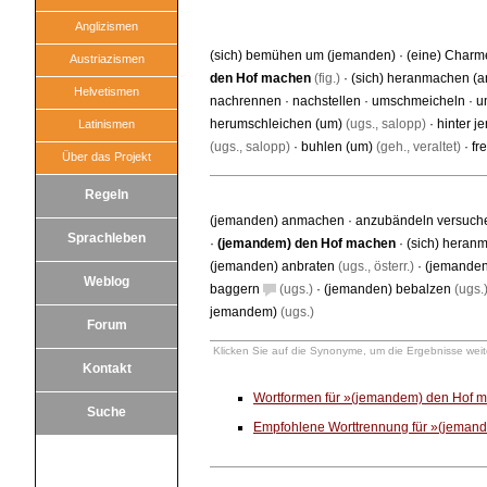
Anglizismen
(sich) bemühen um (jemanden)
·
(eine) Charme
Austriazismen
den Hof machen
(fig.)
·
(sich) heranmachen (a
Helvetismen
nachrennen
·
nachstellen
·
umschmeicheln
·
u
herumschleichen (um)
(ugs., salopp)
·
hinter 
Latinismen
(ugs., salopp)
·
buhlen (um)
(geh., veraltet)
·
fr
Über das Projekt
Regeln
(jemanden) anmachen
·
anzubändeln versuch
Sprachleben
·
(jemandem) den Hof machen
·
(sich) heran
(jemanden) anbraten
(ugs., österr.)
·
(jemanden)
Weblog
baggern
(ugs.)
·
(jemanden) bebalzen
(ugs.
jemandem)
(ugs.)
Forum
Klicken Sie auf die Synonyme, um die Ergebnisse weite
Kontakt
Wortformen für »(jemandem) den Hof 
Suche
Empfohlene Worttrennung für »(jeman