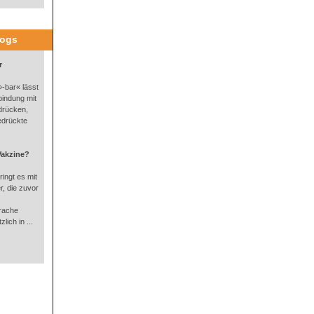
logs
r
-bar« lässt
bindung mit
drücken,
edrückte
Vakzine?
ingt es mit
, die zuvor
rache
lich in ...