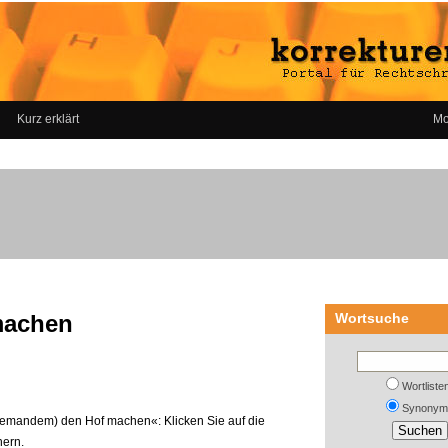
Kurz erklärt
Mo
machen
Wortsuche
Wortliste
Synonym
(jemandem) den Hof machen«: Klicken Sie auf die
nern.