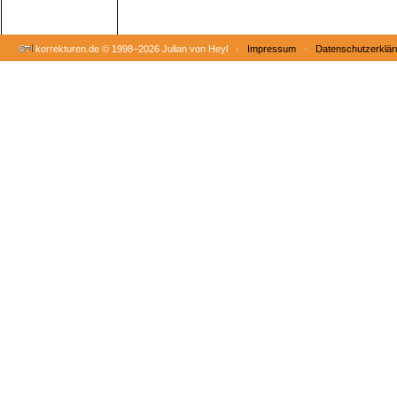
korrekturen.de ©
1998–2026 Julian von Heyl ·
Impressum
·
Datenschutzerklär