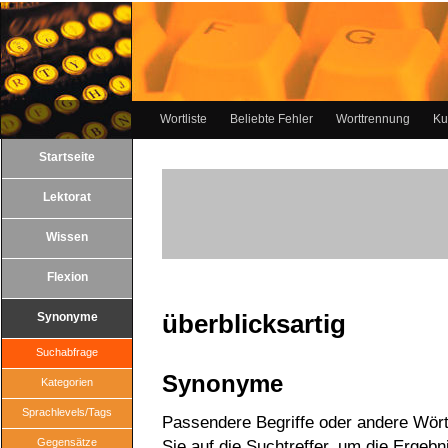
Wortliste
Beliebte Fehler
Worttrennung
Ku
Startseite
Lektorat
Wissen
Flexion
überblicksartig
Synonyme
Suchabfrage
Synonyme
Kategorien
Sprachlevels/Tags
Passendere Begriffe oder andere Wörte
Gegensätze
Sie auf die Suchtreffer, um die Ergebn