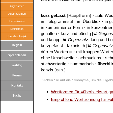
Anglizismen
Austriazismen
kurz gefasst
(Hauptform)
·
aufs Wese
im Telegrammstil
·
im Überblick
·
in g
Helvetismen
in komprimierter Form
·
in konzentrie
Latinismen
gehalten
·
kurz und bündig
[☯
Gegens
Über das Projekt
und knapp
[☯
Gegensatz:
lang und bre
Regeln
kurzgefasst
·
lakonisch
[☯
Gegensat
dürren Worten
·
mit knappen Worte
Sprachleben
ohne Umschweife
·
schmucklos
·
sch
stichwortartig
·
summarisch
·
überbli
Weblog
konzis
(geh.)
Forum
Klicken Sie auf die Synonyme, um die Ergebn
Kontakt
Wortformen für »überblicksartig
Suche
Empfohlene Worttrennung für »üb