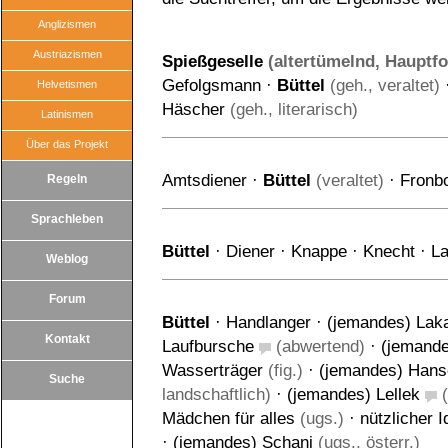
Anglizismen
Austriazismen
Spießgeselle
(altertümelnd, Hauptf
Gefolgsmann
·
Büttel
(geh., veraltet)
Helvetismen
Häscher
(geh., literarisch)
Latinismen
Über das Projekt
Amtsdiener
·
Büttel
(veraltet)
·
Fronb
Regeln
Sprachleben
Büttel
·
Diener
·
Knappe
·
Knecht
·
La
Weblog
Forum
Büttel
·
Handlanger
·
(jemandes) Laka
Kontakt
Laufbursche
(abwertend)
·
(jemande
Wasserträger
(fig.)
·
(jemandes) Hans
Suche
landschaftlich)
·
(jemandes) Lellek
(
Mädchen für alles
(ugs.)
·
nützlicher I
·
(jemandes) Schani
(ugs., österr.)