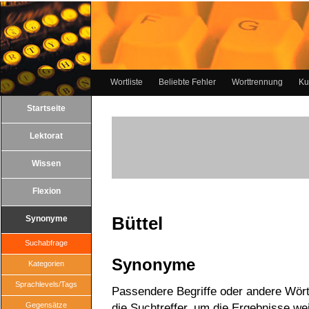
Wortliste
Beliebte Fehler
Worttrennung
Ku
Startseite
Lektorat
Wissen
Flexion
Büttel
Synonyme
Suchabfrage
Synonyme
Kategorien
Sprachlevels/Tags
Passendere Begriffe oder andere Wörte
Gegensätze
die Suchtreffer, um die Ergebnisse wei