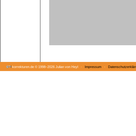
korrekturen.de ©
1998–2026 Julian von Heyl ·
Impressum
·
Datenschutzerklär