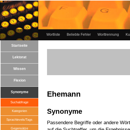
Wortliste
Beliebte Fehler
Worttrennung
Ku
Startseite
Lektorat
Wissen
Flexion
Ehemann
Synonyme
Suchabfrage
Synonyme
Kategorien
Sprachlevels/Tags
Passendere Begriffe oder andere Wört
Gegensätze
auf die Suchtreffer, um die Ergebnisse