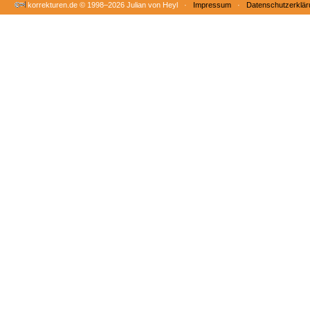
korrekturen.de ©
1998–2026 Julian von Heyl ·
Impressum
·
Datenschutzerklär