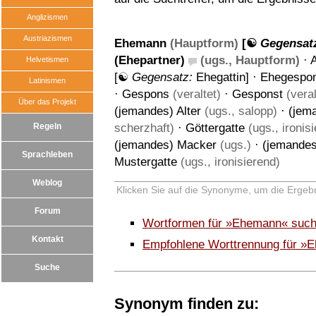
Anglizismen
Austriazismen
Ehemann
(Hauptform)
[☯
Gegensat
(Ehepartner)
(ugs., Hauptform)
·
A
Helvetismen
[☯
Gegensatz:
Ehegattin
] ·
Ehegespo
Latinismen
·
Gespons
(veraltet)
·
Gesponst
(veral
Über das Projekt
(jemandes) Alter
(ugs., salopp)
·
(jem
Regeln
scherzhaft)
·
Göttergatte
(ugs., ironis
(jemandes) Macker
(ugs.)
·
(jemande
Sprachleben
Mustergatte
(ugs., ironisierend)
Weblog
Klicken Sie auf die Synonyme, um die Ergebn
Forum
Wortformen für »Ehemann« suc
Kontakt
Empfohlene Worttrennung für »
Suche
Synonym finden zu: