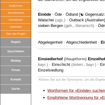
Anglizismen
Austriazismen
Einöde
·
Öde
·
Ödland
[☯
Gegensatz
Walachei
(ugs.)
·
Outback (Australien
Helvetismen
sieben Bergen
(geh., literarisch)
·
Ödn
Latinismen
Über das Projekt
Abgelegenheit
·
Abgeschiedenheit
·
E
Regeln
Sprachleben
Einsiedlerhof
(Hauptform)
Einzelho
Weblog
bayr.)
·
Einschicht
(österr., bayr.)
·
Ei
Einzelsiedlung
Forum
Klicken Sie auf die Synonyme, um die Ergebn
Kontakt
Suche
Wortformen für »Einöde« suchen
Empfohlene Worttrennung für »E