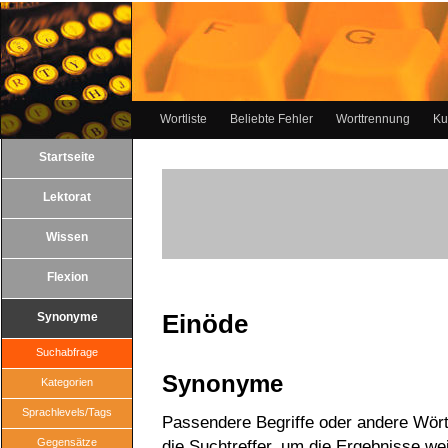
Wortliste
Beliebte Fehler
Worttrennung
Ku
Startseite
Lektorat
Wissen
Flexion
Einöde
Synonyme
Suchabfrage
Synonyme
Kategorien
Sprachlevels/Tags
Passendere Begriffe oder andere Wörte
Gegensätze
die Suchtreffer, um die Ergebnisse wei