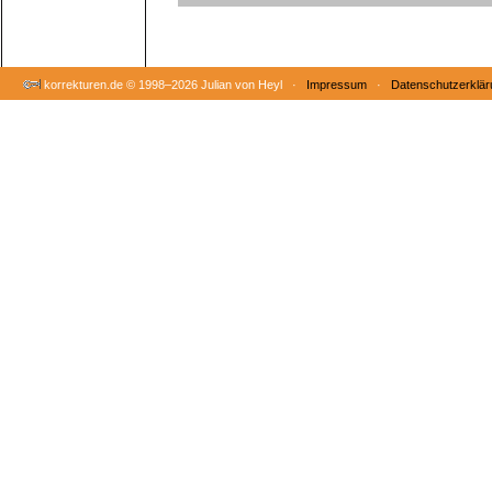
korrekturen.de ©
1998–2026 Julian von Heyl ·
Impressum
·
Datenschutzerklär