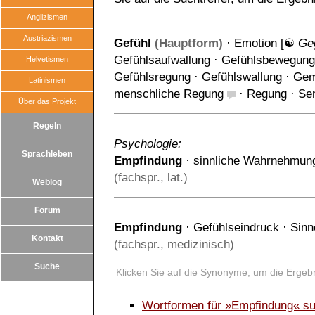
Anglizismen
Austriazismen
Gefühl
(Hauptform)
·
Emotion
[☯
Ge
Gefühlsaufwallung
·
Gefühlsbewegung
Helvetismen
Gefühlsregung
·
Gefühlswallung
·
Gem
Latinismen
menschliche Regung
·
Regung
·
Se
Über das Projekt
Regeln
Psychologie:
Sprachleben
Empfindung
·
sinnliche Wahrnehmun
(fachspr., lat.)
Weblog
Forum
Empfindung
·
Gefühlseindruck
·
Sinn
Kontakt
(fachspr., medizinisch)
Suche
Klicken Sie auf die Synonyme, um die Ergebn
Wortformen für »Empfindung« s