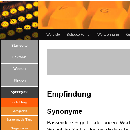
Wortliste
Beliebte Fehler
Worttrennung
Ku
Startseite
Lektorat
Wissen
Flexion
Empfindung
Synonyme
Suchabfrage
Synonyme
Kategorien
Sprachlevels/Tags
Passendere Begriffe oder andere Wört
Gegensätze
Sie auf die Suchtreffer, um die Ergebn