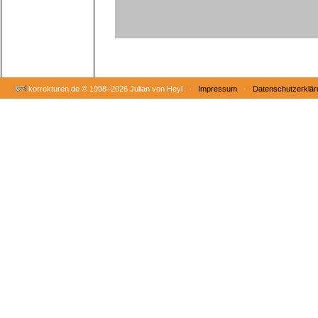
korrekturen.de ©
1998–2026 Julian von Heyl ·
Impressum
·
Datenschutzerklär