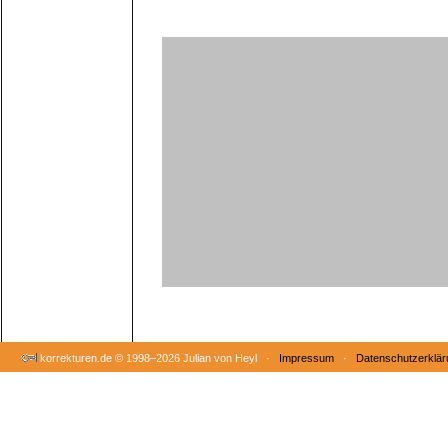
korrekturen.de ©
1998–2026 Julian von Heyl ·
Impressum
·
Datenschutzerklär