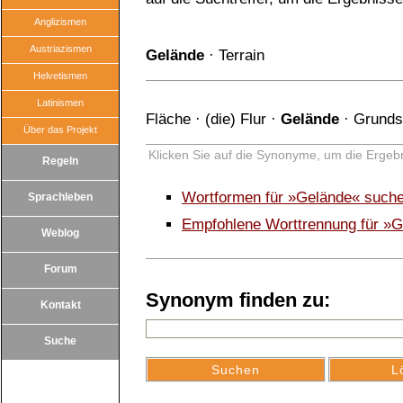
Anglizismen
Austriazismen
Gelände
·
Terrain
Helvetismen
Latinismen
Fläche
·
(die) Flur
·
Gelände
·
Grunds
Über das Projekt
Klicken Sie auf die Synonyme, um die Ergebn
Regeln
Wortformen für »Gelände« such
Sprachleben
Empfohlene Worttrennung für »
Weblog
Forum
Synonym finden zu:
Kontakt
Suche