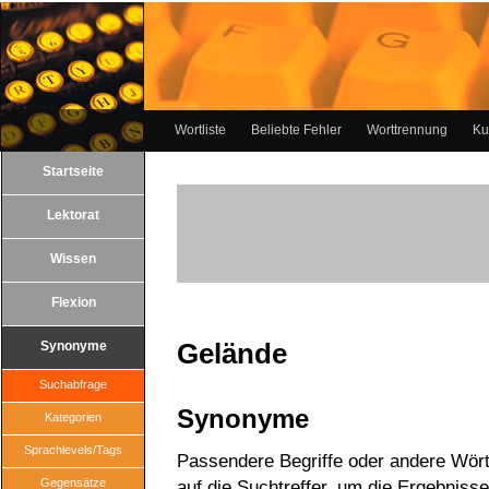
Wortliste
Beliebte Fehler
Worttrennung
Ku
Startseite
Lektorat
Wissen
Flexion
Gelände
Synonyme
Suchabfrage
Synonyme
Kategorien
Sprachlevels/Tags
Passendere Begriffe oder andere Wört
Gegensätze
auf die Suchtreffer, um die Ergebnisse