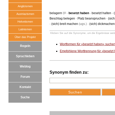
Anglizismen
belagern
·
besetzt haben
·
besetzt halten
·
Austriazismen
Beschlag belegen
·
Platz beanspruchen
·
(sic
Helvetismen
·
(sich) breit machen
(ugs.)
·
(sich) dickmachen
Latinismen
Klicken Sie auf die Synonyme, um die Ergebnisse weite
Über das Projekt
Wortformen für »besetzt haben« suche
Regeln
Empfohlene Worttrennung für »besetzt
Sprachleben
Weblog
Synonym finden zu:
Forum
Kontakt
Suche