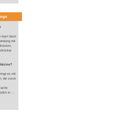
logs
r
-bar« lässt
bindung mit
drücken,
edrückte
Vakzine?
ingt es mit
, die zuvor
rache
lich in ...