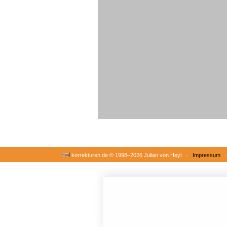
korrekturen.de ©
1998–2026 Julian von Heyl ·
Impressum