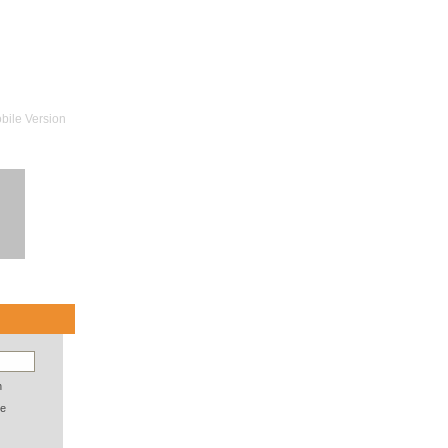
bile Version
n
e