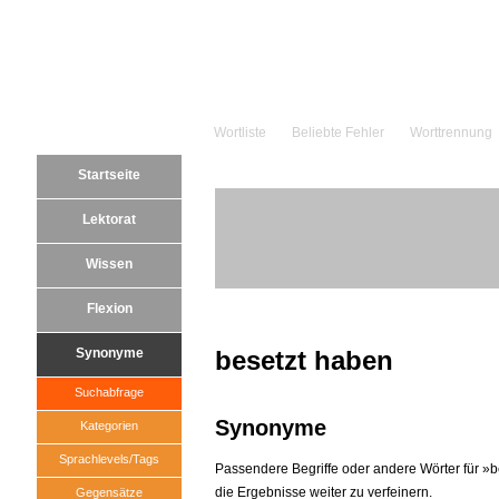
Wortliste
Beliebte Fehler
Worttrennung
Startseite
Lektorat
Wissen
Flexion
Synonyme
besetzt haben
Suchabfrage
Synonyme
Kategorien
Sprachlevels/Tags
Passendere Begriffe oder andere Wörter für »be
die Ergebnisse weiter zu verfeinern.
Gegensätze