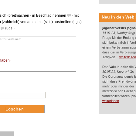
(sich) breitmachen
·
in Beschlag nehmen
·
mit
Neu in den Web
h) (zahlreich) versammeln
·
(sich) ausbreiten
(ugs.)
(ugs.)
jagdbar versus jagba
14.01.23, Nachgefragt
Frage Mit der Endung »
r zu verfeinern.
sich bekanntlich in Ver
einem Verbstamm aus
n
dass die im Verb ausg
Tätigkeit ...
weiterlesen
 haben«
Das Vakzin oder die 
10.05.21, Kurz erklärt
Die Coronapandemie br
sich, dass Fremdwörter
mehr oder minder der
medizinischen Fachsp
vorbehalten waren, plötz
weiterlesen