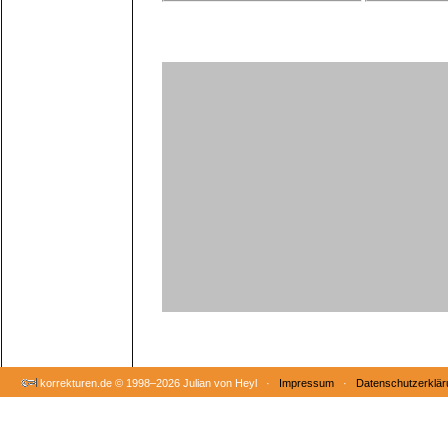
korrekturen.de ©
1998–2026 Julian von Heyl ·
Impressum
·
Datenschutzerklär