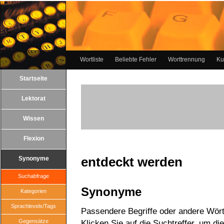
Wortliste
Beliebte Fehler
Worttrennung
Ku
Startseite
Lektorat
Wissen
Flexion
entdeckt werden
Synonyme
Suchabfrage
Synonyme
Kategorien
Sprachlevels/Tags
Passendere Begriffe oder andere Wört
Gegensätze
Klicken Sie auf die Suchtreffer, um di