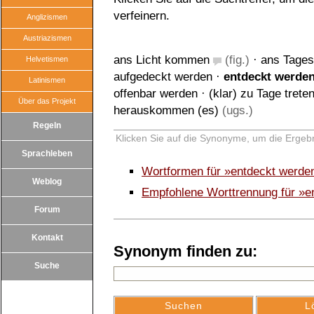
verfeinern.
Anglizismen
Austriazismen
ans Licht kommen
(fig.)
·
ans Tages
Helvetismen
aufgedeckt werden
·
entdeckt werde
Latinismen
offenbar werden
·
(klar) zu Tage trete
Über das Projekt
herauskommen (es)
(ugs.)
Regeln
Klicken Sie auf die Synonyme, um die Ergebn
Sprachleben
Wortformen für »entdeckt werde
Weblog
Empfohlene Worttrennung für »e
Forum
Kontakt
Synonym finden zu:
Suche