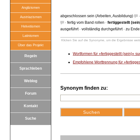
Anglizismen
abgeschlossen sein (Arbeiten, Ausbildung)
Austriazismen
·
fertig vom Band rollen
·
fertiggestellt (sein
Helvetismen
ausgeführt
·
vollständig durchgeführt
·
zu Ende 
Latinismen
Klicken Sie auf die Synonyme, um die Ergebnisse weite
Über das Projekt
Wortformen für »fertiggestellt (sein)« s
Regeln
Empfohlene Worttrennung für »fertiggest
Sprachleben
Weblog
Synonym finden zu:
Forum
Kontakt
Suche