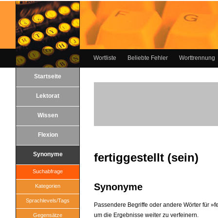
Wortliste
Beliebte Fehler
Worttrennung
Startseite
Lektorat
Wissen
Flexion
Synonyme
fertiggestellt (sein)
Suchabfrage
Synonyme
Kategorien
Sprachlevels/Tags
Passendere Begriffe oder andere Wörter für »fert
um die Ergebnisse weiter zu verfeinern.
Gegensätze