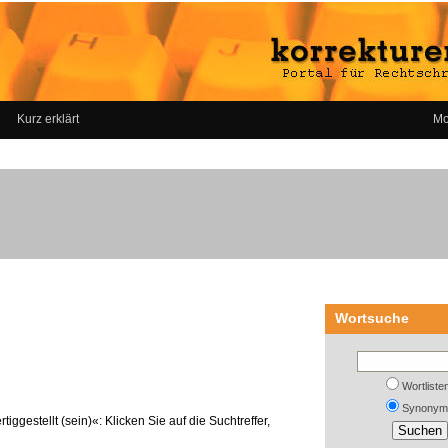
Kurz erklärt
Mo
Wortsuche
Wortliste
Synonym
iggestellt (sein)«: Klicken Sie auf die Suchtreffer,