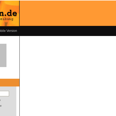
bile Version
n
e