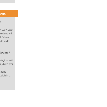
logs
r
-bar« lässt
bindung mit
drücken,
edrückte
Vakzine?
ingt es mit
, die zuvor
rache
lich in ...