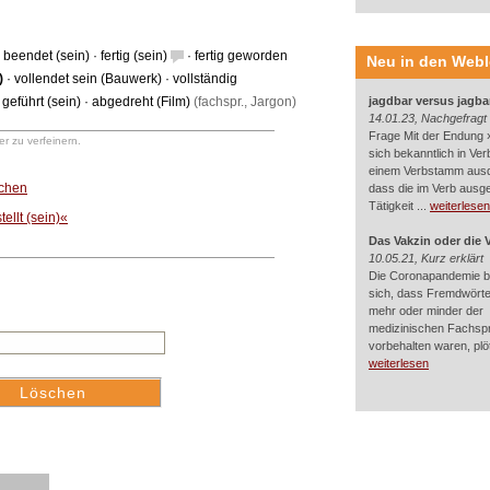
·
beendet (sein)
·
fertig (sein)
·
fertig geworden
Neu in den Web
)
·
vollendet sein (Bauwerk)
·
vollständig
geführt (sein)
·
abgedreht (Film)
(fachspr., Jargon)
jagdbar versus jagba
14.01.23, Nachgefragt
Frage Mit der Endung »
r zu verfeinern.
sich bekanntlich in Ver
einem Verbstamm aus
uchen
dass die im Verb ausg
Tätigkeit ...
weiterlesen
ellt (sein)«
Das Vakzin oder die 
10.05.21, Kurz erklärt
Die Coronapandemie br
sich, dass Fremdwörter
mehr oder minder der
medizinischen Fachsp
vorbehalten waren, plötz
weiterlesen