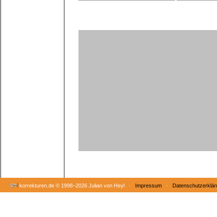
korrekturen.de ©
1998–2026 Julian von Heyl ·
Impressum
·
Datenschutzerklär