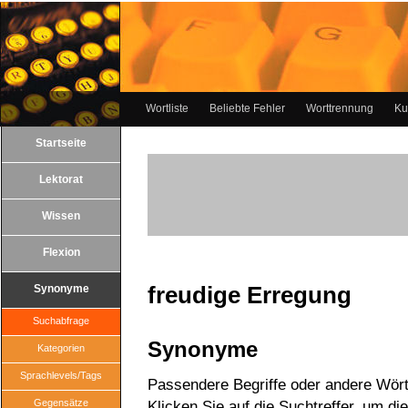
Wortliste
Beliebte Fehler
Worttrennung
Ku
Startseite
Lektorat
Wissen
Flexion
freudige Erregung
Synonyme
Suchabfrage
Synonyme
Kategorien
Sprachlevels/Tags
Passendere Begriffe oder andere Wört
Gegensätze
Klicken Sie auf die Suchtreffer, um di