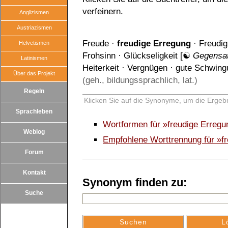
verfeinern.
Anglizismen
Austriazismen
Freude
·
freudige Erregung
·
Freudig
Helvetismen
Frohsinn
·
Glückseligkeit
[☯
Gegensa
Latinismen
Heiterkeit
·
Vergnügen
·
gute Schwing
Über das Projekt
(geh., bildungssprachlich, lat.)
Regeln
Klicken Sie auf die Synonyme, um die Ergebn
Sprachleben
Wortformen für »freudige Erreg
Weblog
Empfohlene Worttrennung für »f
Forum
Kontakt
Synonym finden zu:
Suche