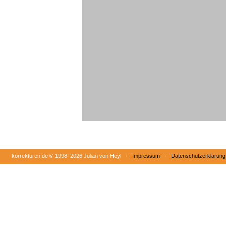
korrekturen.de ©
1998–2026 Julian von Heyl ·
Impressum
·
Datenschutzerklärung