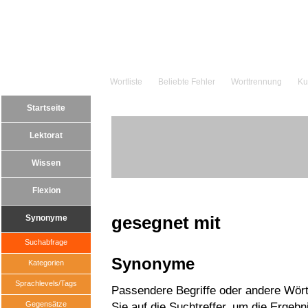
Wortliste
Beliebte Fehler
Worttrennung
Ku
Startseite
Lektorat
Wissen
Flexion
gesegnet mit
Synonyme
Suchabfrage
Synonyme
Kategorien
Sprachlevels/Tags
Passendere Begriffe oder andere Wört
Gegensätze
Sie auf die Suchtreffer, um die Ergebn