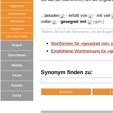
Anglizismen
Austriazismen
...beladen
·
erfüllt von
·
mit viel
voller
·
gesegnet mit
(geh.)
Helvetismen
Latinismen
Klicken Sie auf die Synonyme, um die Ergebn
Über das Projekt
Wortformen für »gesegnet mit« 
Regeln
Empfohlene Worttrennung für »g
Sprachleben
Weblog
Synonym finden zu:
Forum
Kontakt
Suche