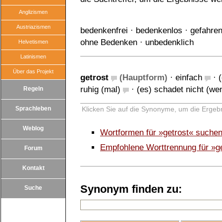
Anglizismen
Austriazismen
bedenkenfrei
·
bedenkenlos
·
gefahren
ohne Bedenken
·
unbedenklich
Helvetismen
Latinismen
Über das Projekt
getrost
(Hauptform)
·
einfach
·
ruhig (mal)
·
(es) schadet nicht (we
Regeln
Sprachleben
Klicken Sie auf die Synonyme, um die Ergebn
Weblog
Wortformen für »getrost« suche
Empfohlene Worttrennung für »g
Forum
Kontakt
Synonym finden zu:
Suche