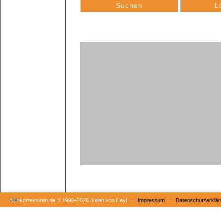
korrekturen.de ©
1998–2026 Julian von Heyl ·
Impressum
·
Datenschutzerklär