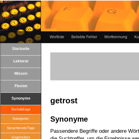
Wortliste
Beliebte Fehler
Worttrennung
Ku
Startseite
Lektorat
Wissen
Flexion
getrost
Synonyme
Suchabfrage
Synonyme
Kategorien
Sprachlevels/Tags
Passendere Begriffe oder andere Wörte
Gegensätze
die Suchtreffer, um die Ergebnisse wei