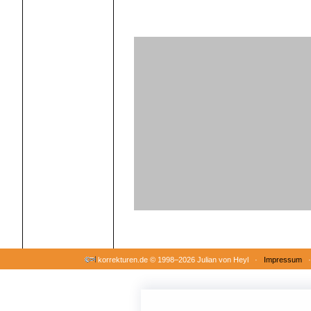
korrekturen.de ©
1998–2026 Julian von Heyl ·
Impressum