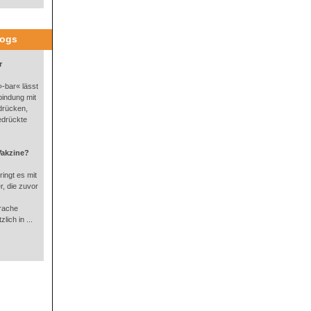
logs
r
-bar« lässt
bindung mit
drücken,
edrückte
Vakzine?
ingt es mit
, die zuvor
rache
lich in ...