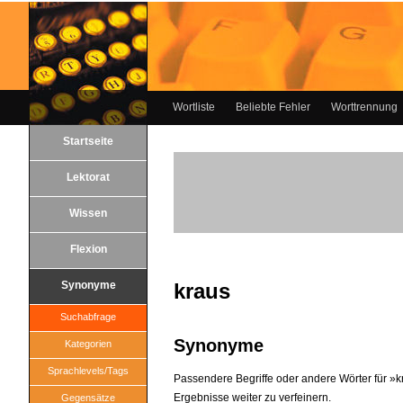
Wortliste
Beliebte Fehler
Worttrennung
Startseite
Lektorat
Wissen
Flexion
Synonyme
kraus
Suchabfrage
Synonyme
Kategorien
Sprachlevels/Tags
Passendere Begriffe oder andere Wörter für »kr
Ergebnisse weiter zu verfeinern.
Gegensätze