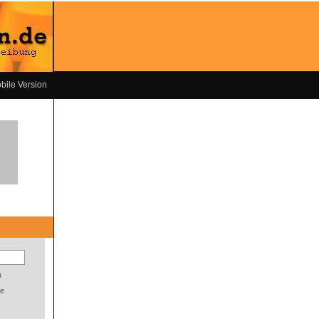
bile Version
n
e