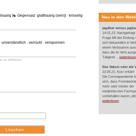
shaarig
[☯
Gegensatz:
glatthaarig (sein)
] ·
krisselig
Neu in den Web
jagdbar versus jagba
14.01.23, Nachgefragt
Frage Mit der Endung »
·
unverständlich
·
verrückt
·
versponnen
·
sich bekanntlich in Ver
einem Verbstamm aus
dass die im Verb ausg
Tätigkeit ...
weiterlesen
r zu verfeinern.
Das Vakzin oder die 
10.05.21, Kurz erklärt
Die Coronapandemie br
sich, dass Fremdwörter
mehr oder minder der
medizinischen Fachsp
vorbehalten waren, plötz
weiterlesen