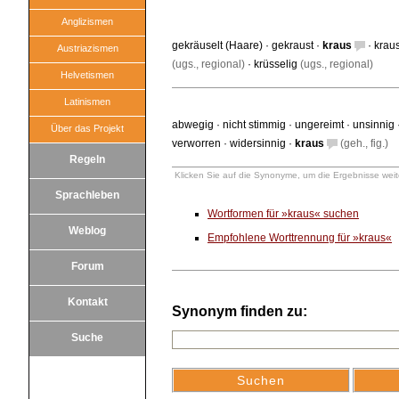
Anglizismen
gekräuselt (Haare)
·
gekraust
·
kraus
·
krau
Austriazismen
(ugs., regional)
·
krüsselig
(ugs., regional)
Helvetismen
Latinismen
abwegig
·
nicht stimmig
·
ungereimt
·
unsinnig
Über das Projekt
verworren
·
widersinnig
·
kraus
(geh., fig.)
Regeln
Klicken Sie auf die Synonyme, um die Ergebnisse weite
Sprachleben
Wortformen für »kraus« suchen
Weblog
Empfohlene Worttrennung für »kraus«
Forum
Kontakt
Synonym finden zu:
Suche