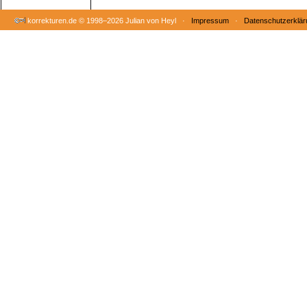
korrekturen.de ©
1998–2026 Julian von Heyl ·
Impressum
·
Datenschutzerklär