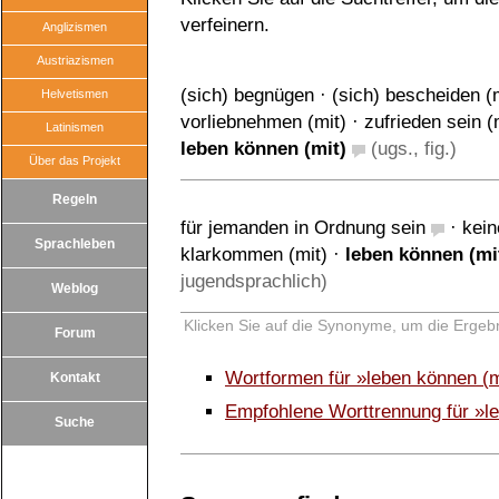
verfeinern.
Anglizismen
Austriazismen
(sich) begnügen
·
(sich) bescheiden (
Helvetismen
vorliebnehmen (mit)
·
zufrieden sein (
Latinismen
leben können (mit)
(ugs., fig.)
Über das Projekt
Regeln
für jemanden in Ordnung sein
·
kein
Sprachleben
klarkommen (mit)
·
leben können (mi
jugendsprachlich)
Weblog
Klicken Sie auf die Synonyme, um die Ergebn
Forum
Wortformen für »leben können (
Kontakt
Empfohlene Worttrennung für »l
Suche