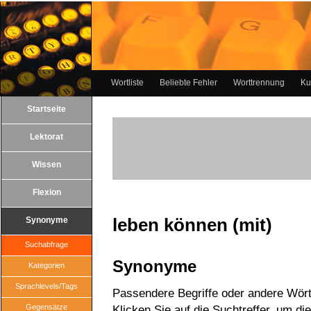
Wortliste
Beliebte Fehler
Worttrennung
Ku
Startseite
Lektorat
Wissen
Flexion
leben können (mit)
Synonyme
Suchabfrage
Synonyme
Kategorien
Sprachlevels/Tags
Passendere Begriffe oder andere Wörte
Gegensätze
Klicken Sie auf die Suchtreffer, um di