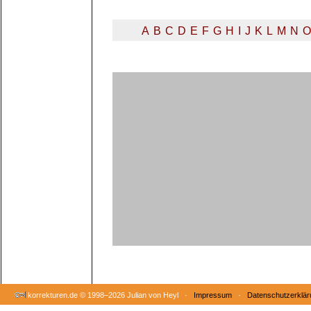
A
B
C
D
E
F
G
H
I
J
K
L
M
N
O
korrekturen.de ©
1998–2026 Julian von Heyl ·
Impressum
·
Datenschutzerklär