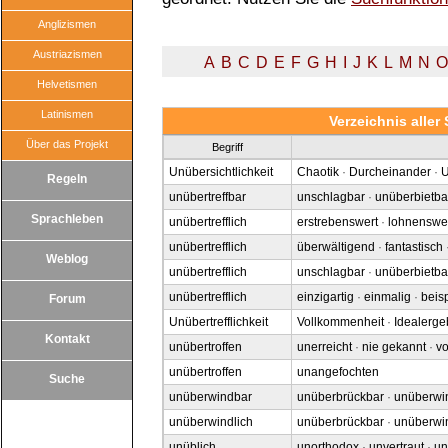
Anglizismen
Austriazismen
A
B
C
D
E
F
G
H
I
J
K
L
M
N
O
Helvetismen
Latinismen
Verzeichnis alle
Über das Projekt
Begriff
Unübersichtlichkeit
Chaotik
·
Durcheinander
·
U
Regeln
unübertreffbar
unschlagbar
·
unüberbietba
Sprachleben
unübertrefflich
erstrebenswert
·
lohnenswe
unübertrefflich
überwältigend
·
fantastisch
Weblog
unübertrefflich
unschlagbar
·
unüberbietba
unübertrefflich
einzigartig
·
einmalig
·
beisp
Forum
Unübertrefflichkeit
Vollkommenheit
·
Idealerge
Kontakt
unübertroffen
unerreicht
·
nie gekannt
·
vo
unübertroffen
unangefochten
Suche
unüberwindbar
unüberbrückbar
·
unüberwin
unüberwindlich
unüberbrückbar
·
unüberwi
unüblich
unorthodox
·
unvertraut
·
un