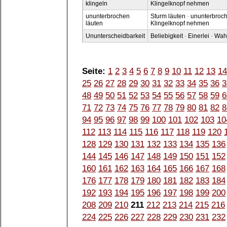
klingeln
Klingelknopf nehmen
ununterbrochen
Sturm läuten
·
ununterbroch
läuten
Klingelknopf nehmen
Ununterscheidbarkeit
Beliebigkeit
·
Einerlei
·
Wahl
Seite:
1
2
3
4
5
6
7
8
9
10
11
12
13
14
25
26
27
28
29
30
31
32
33
34
35
36
3
48
49
50
51
52
53
54
55
56
57
58
59
6
71
72
73
74
75
76
77
78
79
80
81
82
8
94
95
96
97
98
99
100
101
102
103
10
112
113
114
115
116
117
118
119
120
128
129
130
131
132
133
134
135
136
144
145
146
147
148
149
150
151
152
160
161
162
163
164
165
166
167
168
176
177
178
179
180
181
182
183
184
192
193
194
195
196
197
198
199
200
208
209
210
211
212
213
214
215
216
224
225
226
227
228
229
230
231
232