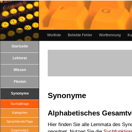
Wortliste
Beliebte Fehler
Worttrennung
Ku
Startseite
Lektorat
Wissen
Flexion
Synonyme
Synonyme
Suchabfrage
Alphabetisches Gesamtv
Kategorien
Sprachlevels/Tags
Hier finden Sie alle Lemmata des Syn
Gegensätze
geordnet. Nutzen Sie die
Suchfunktion