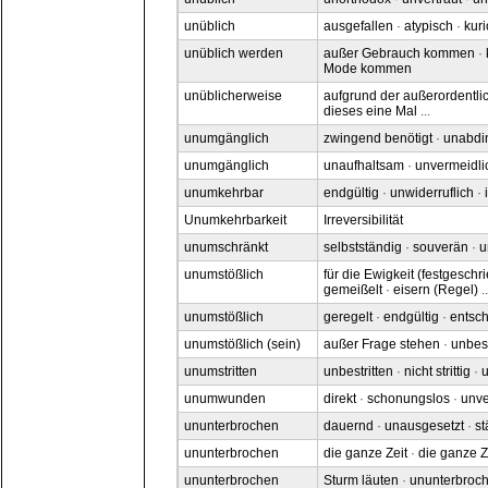
unüblich
ausgefallen
·
atypisch
·
kuri
unüblich werden
außer Gebrauch kommen
·
Mode kommen
unüblicherweise
aufgrund der außerordentl
dieses eine Mal
...
unumgänglich
zwingend benötigt
·
unabdi
unumgänglich
unaufhaltsam
·
unvermeidli
unumkehrbar
endgültig
·
unwiderruflich
·
Unumkehrbarkeit
Irreversibilität
unumschränkt
selbstständig
·
souverän
·
u
unumstößlich
für die Ewigkeit (festgeschr
gemeißelt
·
eisern (Regel)
..
unumstößlich
geregelt
·
endgültig
·
entsc
unumstößlich (sein)
außer Frage stehen
·
unbest
unumstritten
unbestritten
·
nicht strittig
·
u
unumwunden
direkt
·
schonungslos
·
unv
ununterbrochen
dauernd
·
unausgesetzt
·
st
ununterbrochen
die ganze Zeit
·
die ganze Z
ununterbrochen
Sturm läuten
·
ununterbroch